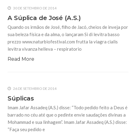
30 DE SETEMBRO DE 2014
A Súplica de José (A.S.)
Quando os irmãos de José, filho de Jacó, cheios de inveja por
sua beleza física e da alma, o lançaram Si di levitra basso
prezzo www.naturbiofestival.com frutta la viagra cialis
levitra vivanza helleva – respiratorio
Read More
26 DE SETEMBRO DE 2014
Súplicas
Imam Jafar Assadeq (A.S.) disse: “Todo pedido feito a Deus é
barrado no céu até que o pedinte envie saudações divinas a
Mohammad e sua linhagem”. Imam Jafar Assadeq (A.S.) disse:
“Faça seu pedido e