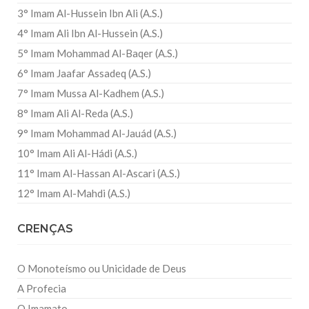
3° Imam Al-Hussein Ibn Ali (A.S.)
4° Imam Ali Ibn Al-Hussein (A.S.)
5° Imam Mohammad Al-Baqer (A.S.)
6° Imam Jaafar Assadeq (A.S.)
7° Imam Mussa Al-Kadhem (A.S.)
8° Imam Ali Al-Reda (A.S.)
9° Imam Mohammad Al-Jauád (A.S.)
10° Imam Ali Al-Hádi (A.S.)
11° Imam Al-Hassan Al-Ascari (A.S.)
12° Imam Al-Mahdi (A.S.)
CRENÇAS
O Monoteísmo ou Unicidade de Deus
A Profecia
O Imamato