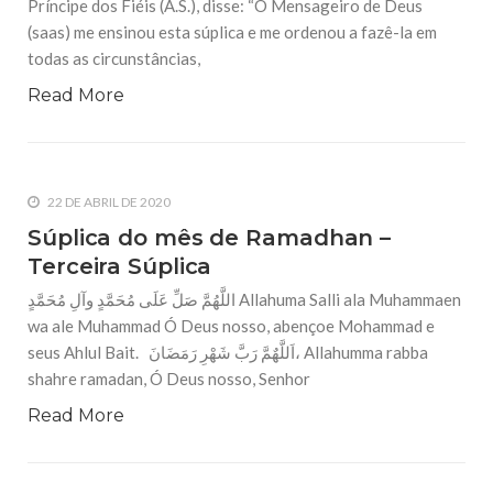
Príncipe dos Fiéis (A.S.), disse: “O Mensageiro de Deus
10 DE NOVEMBRO DE 2013
(saas) me ensinou esta súplica e me ordenou a fazê-la em
Falecimento do Imam Ali Ibn Al-Hussein
(A.S.)
todas as circunstâncias,
Em nome de Deus, o Clemente, o Misericordioso! Diante da
Read More
data em que relembramos o martírio do quarto Imam dos
muçulmanos, o Imam Ali Ibn Al-Hussein Ibn Ali Ibn Abi Táleb
(A.S.), conhecido por “Zein Al-Ábidin” (Formosura
NOTÍCIAS
22 DE ABRIL DE 2020
3 DE JULHO DE 2014
Súplica do mês de Ramadhan –
Centro Islâmico no Brasil recebe o ex-
Terceira Súplica
ministro das Relações Exteriores da
República Islâmica do Irã
اللَّهُمَّ صَلِّ عَلَى مُحَمَّدٍ وآلِ مُحَمَّدٍ Allahuma Salli ala Muhammaen
Na noite da quinta-feira, 03 de Abril, o Centro Islâmico no
Brasil recebeu em sua sede, em São Paulo, o ex-ministro das
wa ale Muhammad Ó Deus nosso, abençoe Mohammad e
Relações Exteriores da República Islâmica do Irã, Sr. Kamal
seus Ahlul Bait. اَللَّهٌمَّ رَبَّ شَهْرِ رَمَضَانَ، Allahumma rabba
Kharrazi, que encontra-se visitando
shahre ramadan, Ó Deus nosso, Senhor
Read More