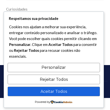
Curiosidades
Dicionário Islâmico
Respeitamos sua privacidade
Downloads
Cookies nos ajudam a melhorar sua experiência,
entregar conteúdo personalizado e analisar o tráfego.
Você pode escolher quais cookies permitir clicando em
Personalizar
. Clique em
Aceitar Todos
para consentir
ou
Rejeitar Todos
para recusar cookies não
essenciais.
Personalizar
Rejeitar Todos
Copyright 2017 - 2026 / Todos os direitos reservados.
Aceitar Todos
Powered by