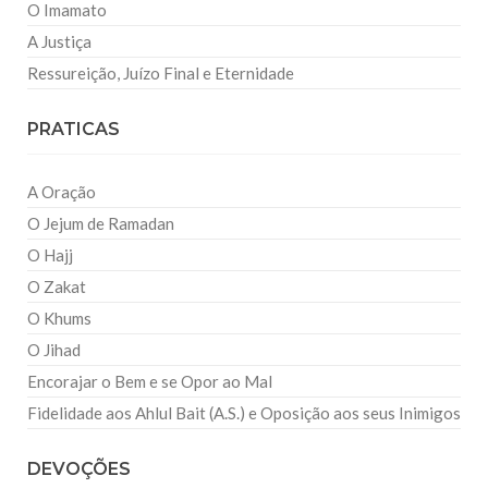
O Imamato
A Justiça
Ressureição, Juízo Final e Eternidade
PRATICAS
A Oração
O Jejum de Ramadan
O Hajj
O Zakat
O Khums
O Jihad
Encorajar o Bem e se Opor ao Mal
Fidelidade aos Ahlul Bait (A.S.) e Oposição aos seus Inimigos
DEVOÇÕES