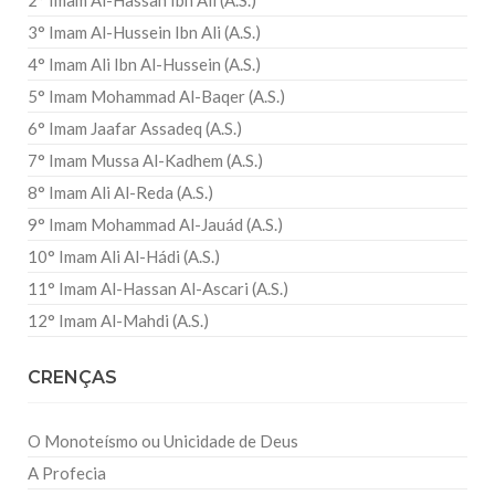
2° Imam Al-Hassan Ibn Ali (A.S.)
3° Imam Al-Hussein Ibn Ali (A.S.)
4° Imam Ali Ibn Al-Hussein (A.S.)
5° Imam Mohammad Al-Baqer (A.S.)
6° Imam Jaafar Assadeq (A.S.)
7° Imam Mussa Al-Kadhem (A.S.)
8° Imam Ali Al-Reda (A.S.)
9° Imam Mohammad Al-Jauád (A.S.)
10° Imam Ali Al-Hádi (A.S.)
11° Imam Al-Hassan Al-Ascari (A.S.)
12° Imam Al-Mahdi (A.S.)
CRENÇAS
O Monoteísmo ou Unicidade de Deus
A Profecia