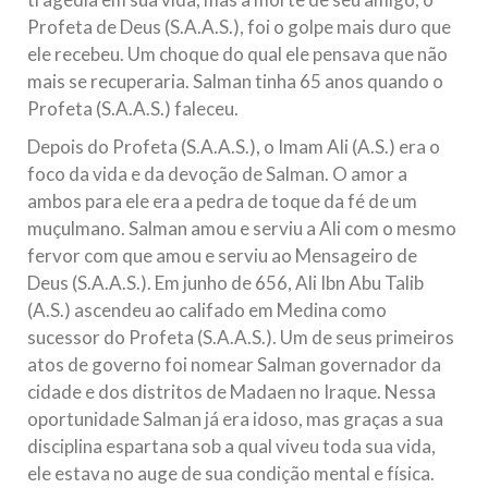
Profeta de Deus (S.A.A.S.), foi o golpe mais duro que
ele recebeu. Um choque do qual ele pensava que não
mais se recuperaria. Salman tinha 65 anos quando o
Profeta (S.A.A.S.) faleceu.
Depois do Profeta (S.A.A.S.), o Imam Ali (A.S.) era o
foco da vida e da devoção de Salman. O amor a
ambos para ele era a pedra de toque da fé de um
muçulmano. Salman amou e serviu a Ali com o mesmo
fervor com que amou e serviu ao Mensageiro de
Deus (S.A.A.S.). Em junho de 656, Ali Ibn Abu Talib
(A.S.) ascendeu ao califado em Medina como
sucessor do Profeta (S.A.A.S.). Um de seus primeiros
atos de governo foi nomear Salman governador da
cidade e dos distritos de Madaen no Iraque. Nessa
oportunidade Salman já era idoso, mas graças a sua
disciplina espartana sob a qual viveu toda sua vida,
ele estava no auge de sua condição mental e física.