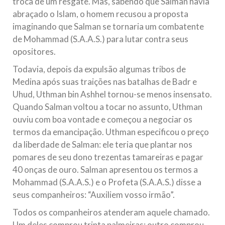
troca de um resgate. Mas, sabendo que Salman havia
abraçado o Islam, o homem recusou a proposta
imaginando que Salman se tornaria um combatente
de Mohammad (S.A.A.S.) para lutar contra seus
opositores.
Todavia, depois da expulsão algumas tribos de
Medina após suas traições nas batalhas de Badr e
Uhud, Uthman bin Ashhel tornou-se menos insensato.
Quando Salman voltou a tocar no assunto, Uthman
ouviu com boa vontade e começou a negociar os
termos da emancipação. Uthman especificou o preço
da liberdade de Salman: ele teria que plantar nos
pomares de seu dono trezentas tamareiras e pagar
40 onças de ouro. Salman apresentou os termos a
Mohammad (S.A.A.S.) e o Profeta (S.A.A.S.) disse a
seus companheiros: “Auxiliem vosso irmão”.
Todos os companheiros atenderam aquele chamado.
Um deles comprou trinta palmeiras; outro comprou