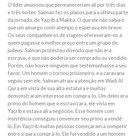
O líder anunciou que permaneceriam ali por três dias
e três noites. Salman fez os planos para a última parte
da jornada, de Yaçrib à Makka. O que ele não sabia é
que um amargo contratempo o esperava em breve.
Os seus companheiros de viagem ofereceram-no a
quem pagasse o melhor preço entre um grupo de
judeus. Salman protestou dizendo que não era
escravo, e que não poderia ser comprado ou vendido.
Porém, não houve ninguém que testemunhasse a seu
favor. Um homem o tornou prisioneiro, e a caravana
seguiu sem ele. Salman atraiu a atenção em Wadi Al
Qura em vista de sua alta estatura e muitos
demonstraram interesse em compra-lo. Um deles era
primo do homem que o escravizara, ele vivia em
Yaçrib e estava ali a negócios. Esse homem com
insistência conseguiu convencer seu primo a vendê-
lo. Em Yaçcrib muitas pessoas começaram a competir
entre si para comprá-lo. Ele foi vendido a um homem