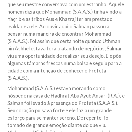
que seu mestre conversava com um estranho. Aquele
homem dizia que Mohammad (S.A.A.S.) tinha vindo a
Yaçrib e as tribos Aus e Khazraj teriam prestado
lealdade a ele. Ao ouvir aquilo Salman passou a
pensar numa maneira de encontrar Mohammad
(S.A.A.S.). Foi assim que certa noite quando Uthman
bin Ashhel estava fora tratando de negócios, Salman
viu uma oportunidade de realizar seu desejo. Ele pôs
algumas tâmaras frescas numa bolsa e seguiu para a
cidade com a intenção de conhecer o Profeta
(S.A.A.S.).
Mohammad (S.A.A.S.) estava morando como
hóspede na casa de Hadhrat Abu Ayub Ansari (R.A.), e
Salman foi levado à presença do Profeta (S.A.A.S.).
Seu coração pulsava forte e ele fazia um grande
esforço para se manter sereno. De repente, foi
tomado de grande emoção diante do que viu.