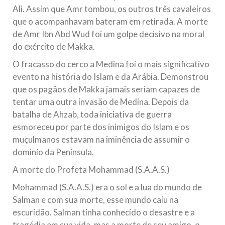
Ali. Assim que Amr tombou, os outros três cavaleiros
que o acompanhavam bateram em retirada. A morte
de Amr Ibn Abd Wud foi um golpe decisivo na moral
do exército de Makka.
O fracasso do cerco a Medina foi o mais significativo
evento na história do Islam e da Arábia. Demonstrou
que os pagãos de Makka jamais seriam capazes de
tentar uma outra invasão de Medina. Depois da
batalha de Ahzab, toda iniciativa de guerra
esmoreceu por parte dos inimigos do Islam e os
muçulmanos estavam na iminência de assumir o
domínio da Península.
A morte do Profeta Mohammad (S.A.A.S.)
Mohammad (S.A.A.S.) era o sol e a lua do mundo de
Salman e com sua morte, esse mundo caiu na
escuridão. Salman tinha conhecido o desastre e a
tragédia em sua vida, mas a morte de seu amigo, o