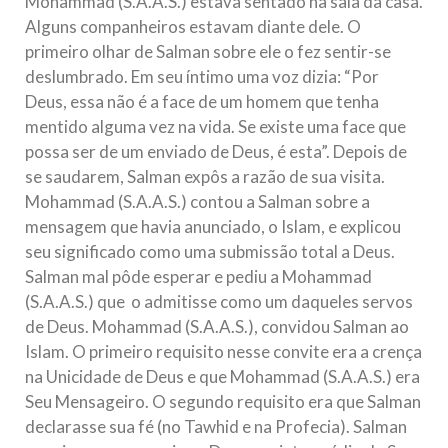
Mohammad (S.A.A.S.) estava sentado na sala da casa.
Alguns companheiros estavam diante dele. O
primeiro olhar de Salman sobre ele o fez sentir-se
deslumbrado. Em seu íntimo uma voz dizia: “Por
Deus, essa não é a face de um homem que tenha
mentido alguma vez na vida. Se existe uma face que
possa ser de um enviado de Deus, é esta”. Depois de
se saudarem, Salman expôs a razão de sua visita.
Mohammad (S.A.A.S.) contou a Salman sobre a
mensagem que havia anunciado, o Islam, e explicou
seu significado como uma submissão total a Deus.
Salman mal pôde esperar e pediu a Mohammad
(S.A.A.S.) que o admitisse como um daqueles servos
de Deus. Mohammad (S.A.A.S.), convidou Salman ao
Islam. O primeiro requisito nesse convite era a crença
na Unicidade de Deus e que Mohammad (S.A.A.S.) era
Seu Mensageiro. O segundo requisito era que Salman
declarasse sua fé (no Tawhid e na Profecia). Salman