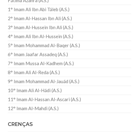
Fátima Azahra (A.S.)
1° Imam Ali Ibn Abi Táleb (A.S.)
2° Imam Al-Hassan Ibn Ali (A.S.)
3° Imam Al-Hussein Ibn Ali (A.S.)
4° Imam Ali Ibn Al-Hussein (A.S.)
5° Imam Mohammad Al-Baqer (A.S.)
6° Imam Jaafar Assadeq (A.S.)
7° Imam Mussa Al-Kadhem (A.S.)
8° Imam Ali Al-Reda (A.S.)
9° Imam Mohammad Al-Jauád (A.S.)
10° Imam Ali Al-Hádi (A.S.)
11° Imam Al-Hassan Al-Ascari (A.S.)
12° Imam Al-Mahdi (A.S.)
CRENÇAS