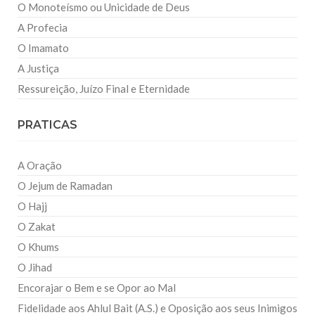
O Monoteísmo ou Unicidade de Deus
A Profecia
O Imamato
A Justiça
Ressureição, Juízo Final e Eternidade
PRATICAS
A Oração
O Jejum de Ramadan
O Hajj
O Zakat
O Khums
O Jihad
Encorajar o Bem e se Opor ao Mal
Fidelidade aos Ahlul Bait (A.S.) e Oposição aos seus Inimigos