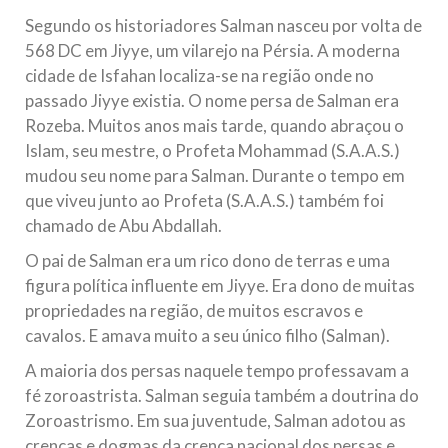
10 DE NOVEMBRO DE 2013
Segundo os historiadores Salman nasceu por volta de
Falecimento do Imam Ali Ibn Al-Hussein
568 DC em Jiyye, um vilarejo na Pérsia. A moderna
(A.S.)
cidade de Isfahan localiza-se na região onde no
Em nome de Deus, o Clemente, o Misericordioso! Diante da
passado Jiyye existia. O nome persa de Salman era
data em que relembramos o martírio do quarto Imam dos
Rozeba. Muitos anos mais tarde, quando abraçou o
muçulmanos, o Imam Ali Ibn Al-Hussein Ibn Ali Ibn Abi Táleb
(A.S.), conhecido por “Zein Al-Ábidin” (Formosura
Islam, seu mestre, o Profeta Mohammad (S.A.A.S.)
mudou seu nome para Salman. Durante o tempo em
NOTÍCIAS
que viveu junto ao Profeta (S.A.A.S.) também foi
chamado de Abu Abdallah.
3 DE JULHO DE 2014
Centro Islâmico no Brasil recebe o ex-
O pai de Salman era um rico dono de terras e uma
ministro das Relações Exteriores da
figura política influente em Jiyye. Era dono de muitas
República Islâmica do Irã
propriedades na região, de muitos escravos e
Na noite da quinta-feira, 03 de Abril, o Centro Islâmico no
cavalos. E amava muito a seu único filho (Salman).
Brasil recebeu em sua sede, em São Paulo, o ex-ministro das
Relações Exteriores da República Islâmica do Irã, Sr. Kamal
A maioria dos persas naquele tempo professavam a
Kharrazi, que encontra-se visitando
fé zoroastrista. Salman seguia também a doutrina do
Zoroastrismo. Em sua juventude, Salman adotou as
crenças e dogmas da crença nacional dos persas e