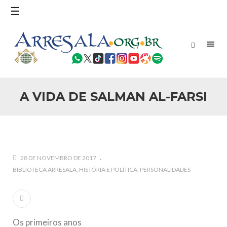
☰
25 DE SETEMBRO DE 2010
Necessárias Considerações Sobre o
Conflito
Por: Ahmed Ismail Introdução O presente artigo resume as
principais considerações do autor sobre os atentados de 11
de setembro e a subseqüente agressão americana ao
Afeganistão. As Raízes do Conflito Os atentados a Nova
A VIDA DE SALMAN AL-FARSI
25 DE SETEMBRO DE 2010
As Sementes da Miséria e do Terror
Por: Ahmad Dallal Tradução: Ahmad Ismail Ainda aturdido
pelas imagens de morte e destruição que abalaram Nova
York em 11 de setembro, o mundo parece ter entrado numa
guerra cultural e religiosa de magnitude. Mais
28 DE NOVEMBRO DE 2017
5 DE NOVEMBRO DE 2013
BIBLIOTECA ARRESALA
HISTÓRIA E POLÍTICA
PERSONALIDADES
Ano Novo Islâmico e Início de Muharam
Em nome de Deus, O Clemente, O Misericordioso! O Centro
Islâmico no Brasil parabeniza a nação islâmica pela chegada
no ano novo muçulmano de 1435 Hejrita. Desejamos a
todos os irmãos e irmãs um novo
Os primeiros anos