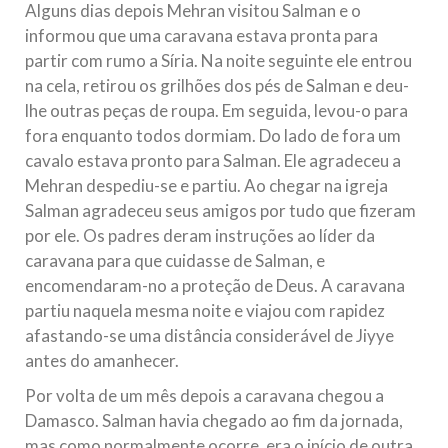
Alguns dias depois Mehran visitou Salman e o
informou que uma caravana estava pronta para
partir com rumo a Síria. Na noite seguinte ele entrou
na cela, retirou os grilhões dos pés de Salman e deu-
lhe outras peças de roupa. Em seguida, levou-o para
fora enquanto todos dormiam. Do lado de fora um
cavalo estava pronto para Salman. Ele agradeceu a
Mehran despediu-se e partiu. Ao chegar na igreja
Salman agradeceu seus amigos por tudo que fizeram
por ele. Os padres deram instruções ao líder da
caravana para que cuidasse de Salman, e
encomendaram-no a proteção de Deus. A caravana
partiu naquela mesma noite e viajou com rapidez
afastando-se uma distância considerável de Jiyye
antes do amanhecer.
Por volta de um mês depois a caravana chegou a
Damasco. Salman havia chegado ao fim da jornada,
mas como normalmente ocorre, era o início de outra.