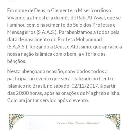
Islâmico no Brasil parabeniza a nação islâmica pela chegada
no ano novo muçulmano de 1435 Hejrita. Desejamos a
Em nome de Deus, o Clemente, o Misericordioso!
todos os irmãos e irmãs um novo
Vivendo a atmosfera do mês de Rabi Al-Awal, que se
iluminou com o nascimento do Selo dos Profetas e
10 DE NOVEMBRO DE 2013
Mensageiros (S.A.A.S.). Parabenizamos a todos pela
Falecimento do Imam Ali Ibn Al-Hussein
data de nascimento do Profeta Mohammad
(A.S.)
(S.A.A.S.). Rogando a Deus, o Altíssimo, que agracie a
Em nome de Deus, o Clemente, o Misericordioso! Diante da
data em que relembramos o martírio do quarto Imam dos
nossa nação islâmica com o bem, a vitória e as
muçulmanos, o Imam Ali Ibn Al-Hussein Ibn Ali Ibn Abi Táleb
bênçãos.
(A.S.), conhecido por “Zein Al-Ábidin” (Formosura
Nesta abençoada ocasião, convidados todos a
NOTÍCIAS
participar no evento que será realizado no Centro
Islâmico no Brasil, no sábado, 02/12/2017, à partir
3 DE JULHO DE 2014
das 20:00 horas, após as orações de Maghreb e Isha.
Centro Islâmico no Brasil recebe o ex-
Com um jantar servido após o evento.
ministro das Relações Exteriores da
República Islâmica do Irã
Na noite da quinta-feira, 03 de Abril, o Centro Islâmico no
Brasil recebeu em sua sede, em São Paulo, o ex-ministro das
Relações Exteriores da República Islâmica do Irã, Sr. Kamal
Kharrazi, que encontra-se visitando