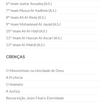
6° Imam Jaafar Assadeq (A.S.)
7° Imam Mussa Al-Kadhem (A.S.)
8° Imam Ali Al-Reda (A.S.)
9° Imam Mohammad Al-Jauád (A.S.)
10° Imam Ali Al-Hádi (A.S.)
11° Imam Al-Hassan Al-Ascari (A.S.)
12° Imam Al-Mahdi (A.S.)
CRENÇAS
O Monoteísmo ou Unicidade de Deus
A Profecia
O Imamato
A Justiça
Ressureição, Juízo Final e Eternidade