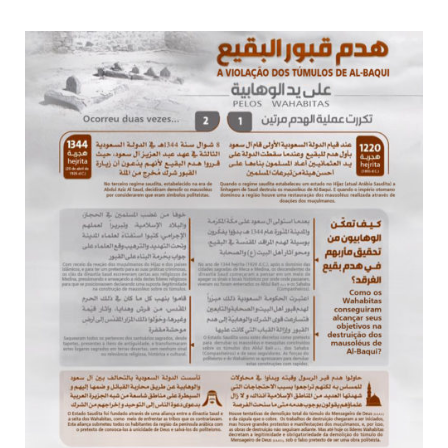
todos os irmãos e irmãs um novo
10 DE NOVEMBRO DE 2013
Falecimento do Imam Ali Ibn Al-Hussein
(A.S.)
Em nome de Deus, o Clemente, o Misericordioso! Diante da
data em que relembramos o martírio do quarto Imam dos
muçulmanos, o Imam Ali Ibn Al-Hussein Ibn Ali Ibn Abi Táleb
(A.S.), conhecido por “Zein Al-Ábidin” (Formosura
NOTÍCIAS
3 DE JULHO DE 2014
Centro Islâmico no Brasil recebe o ex-
ministro das Relações Exteriores da
República Islâmica do Irã
Na noite da quinta-feira, 03 de Abril, o Centro Islâmico no
Brasil recebeu em sua sede, em São Paulo, o ex-ministro das
Relações Exteriores da República Islâmica do Irã, Sr. Kamal
Kharrazi, que encontra-se visitando