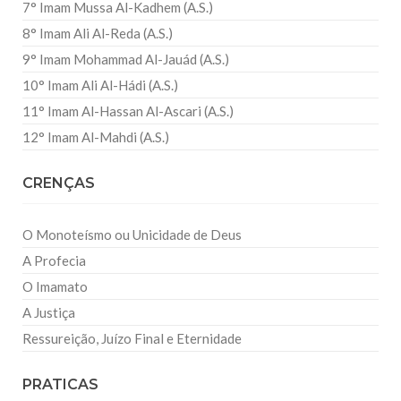
7° Imam Mussa Al-Kadhem (A.S.)
8° Imam Ali Al-Reda (A.S.)
9° Imam Mohammad Al-Jauád (A.S.)
10° Imam Ali Al-Hádi (A.S.)
11° Imam Al-Hassan Al-Ascari (A.S.)
12° Imam Al-Mahdi (A.S.)
CRENÇAS
O Monoteísmo ou Unicidade de Deus
A Profecia
O Imamato
A Justiça
Ressureição, Juízo Final e Eternidade
PRATICAS