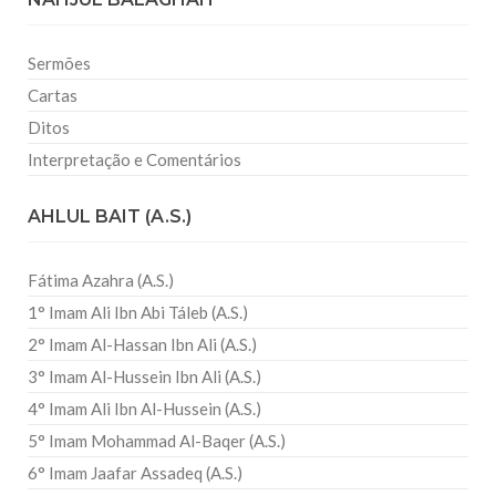
Sermões
Cartas
Ditos
Interpretação e Comentários
AHLUL BAIT (A.S.)
Fátima Azahra (A.S.)
1° Imam Ali Ibn Abi Táleb (A.S.)
2° Imam Al-Hassan Ibn Ali (A.S.)
3° Imam Al-Hussein Ibn Ali (A.S.)
4° Imam Ali Ibn Al-Hussein (A.S.)
5° Imam Mohammad Al-Baqer (A.S.)
6° Imam Jaafar Assadeq (A.S.)