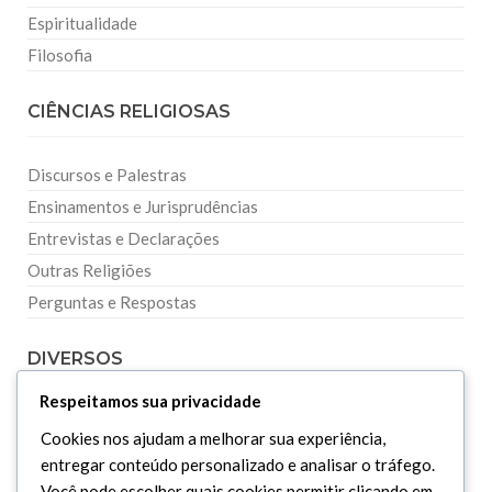
Espiritualidade
Filosofia
CIÊNCIAS RELIGIOSAS
Discursos e Palestras
Ensinamentos e Jurisprudências
Entrevistas e Declarações
Outras Religiões
Perguntas e Respostas
DIVERSOS
Respeitamos sua privacidade
Curiosidades
Cookies nos ajudam a melhorar sua experiência,
Dicionário Islâmico
entregar conteúdo personalizado e analisar o tráfego.
Downloads
Você pode escolher quais cookies permitir clicando em