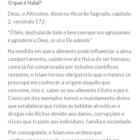
O que é Halal?
10 DE NOVEMBRO DE 2013
Deus, o Altíssimo, disse no Alcorão Sagrado, capítulo
Falecimento do Imam Ali Ibn Al-Hussein
2, versículo 172:
(A.S.)
Em nome de Deus, o Clemente, o Misericordioso! Diante da
“Ó fiéis, desfrutai de todo o bem com que vos agraciamos
data em que relembramos o martírio do quarto Imam dos
muçulmanos, o Imam Ali Ibn Al-Hussein Ibn Ali Ibn Abi Táleb
e agradecei a Deus, se só a Ele adorais”
(A.S.), conhecido por “Zein Al-Ábidin” (Formosura
Na medida em que o alimento pode influenciar a alma,
comportamento, saúde moral e física do ser humano,
NOTÍCIAS
como já foi comprovado por estudos científicos
3 DE JULHO DE 2014
recentes, o Islam tornou obrigatório que o mesmo se
Centro Islâmico no Brasil recebe o ex-
preocupe em conhecer a origem daquilo que
ministro das Relações Exteriores da
consome, isto é, saber se seu alimento é lícito e puro.
República Islâmica do Irã
Como um dos exemplos temos o mandamento divino
Na noite da quinta-feira, 03 de Abril, o Centro Islâmico no
que estabelece que todas as bebidas alcoólicas e
Brasil recebeu em sua sede, em São Paulo, o ex-ministro das
Relações Exteriores da República Islâmica do Irã, Sr. Kamal
drogas são ilícitas devido aos danos, corrupções e
Kharrazi, que encontra-se visitando
riscos que trazem aos indivíduos, família e sociedade.
Por conseguinte, o Islam nos ordena que