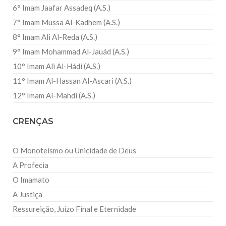
6° Imam Jaafar Assadeq (A.S.)
7° Imam Mussa Al-Kadhem (A.S.)
8° Imam Ali Al-Reda (A.S.)
9° Imam Mohammad Al-Jauád (A.S.)
10° Imam Ali Al-Hádi (A.S.)
11° Imam Al-Hassan Al-Ascari (A.S.)
12° Imam Al-Mahdi (A.S.)
CRENÇAS
O Monoteísmo ou Unicidade de Deus
A Profecia
O Imamato
A Justiça
Ressureição, Juízo Final e Eternidade