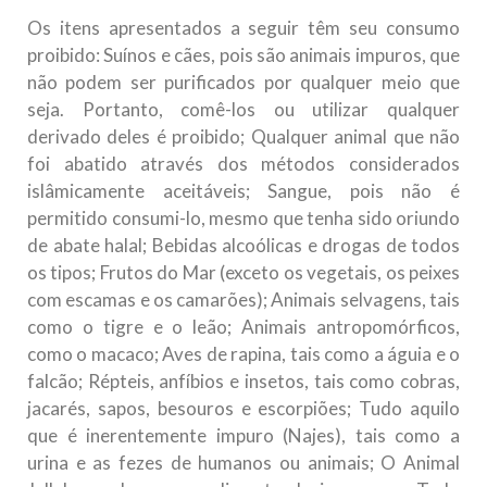
Os itens apresentados a seguir têm seu consumo
proibido: Suínos e cães, pois são animais impuros, que
não podem ser purificados por qualquer meio que
seja. Portanto, comê-los ou utilizar qualquer
derivado deles é proibido; Qualquer animal que não
foi abatido através dos métodos considerados
islâmicamente aceitáveis; Sangue, pois não é
permitido consumi-lo, mesmo que tenha sido oriundo
de abate halal; Bebidas alcoólicas e drogas de todos
os tipos; Frutos do Mar (exceto os vegetais, os peixes
com escamas e os camarões); Animais selvagens, tais
como o tigre e o leão; Animais antropomórficos,
como o macaco; Aves de rapina, tais como a águia e o
falcão; Répteis, anfíbios e insetos, tais como cobras,
jacarés, sapos, besouros e escorpiões; Tudo aquilo
que é inerentemente impuro (Najes), tais como a
urina e as fezes de humanos ou animais; O Animal