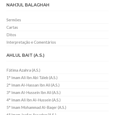
NAHJUL BALAGHAH
Sermões
Cartas
Ditos
Interpretação e Comentários
AHLUL BAIT (A.S.)
Fátima Azahra (A.S.)
1° Imam Ali Ibn Abi Táleb (A.S.)
2° Imam Al-Hassan Ibn Ali (A.S.)
3° Imam Al-Hussein Ibn Ali (A.S.)
4° Imam Ali Ibn Al-Hussein (A.S.)
5° Imam Mohammad Al-Baqer (A.S.)
6° Imam Jaafar Assadeq (A.S.)