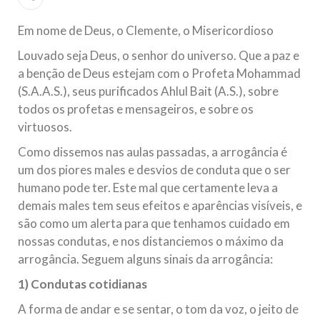
todos os irmãos e irmãs um novo
Em nome de Deus, o Clemente, o Misericordioso
10 DE NOVEMBRO DE 2013
Louvado seja Deus, o senhor do universo. Que a paz e
Falecimento do Imam Ali Ibn Al-Hussein
a benção de Deus estejam com o Profeta Mohammad
(A.S.)
(S.A.A.S.), seus purificados Ahlul Bait (A.S.), sobre
Em nome de Deus, o Clemente, o Misericordioso! Diante da
data em que relembramos o martírio do quarto Imam dos
todos os profetas e mensageiros, e sobre os
muçulmanos, o Imam Ali Ibn Al-Hussein Ibn Ali Ibn Abi Táleb
(A.S.), conhecido por “Zein Al-Ábidin” (Formosura
virtuosos.
Como dissemos nas aulas passadas, a arrogância é
NOTÍCIAS
um dos piores males e desvios de conduta que o ser
humano pode ter. Este mal que certamente leva a
3 DE JULHO DE 2014
demais males tem seus efeitos e aparências visíveis, e
Centro Islâmico no Brasil recebe o ex-
são como um alerta para que tenhamos cuidado em
ministro das Relações Exteriores da
nossas condutas, e nos distanciemos o máximo da
República Islâmica do Irã
arrogância. Seguem alguns sinais da arrogância:
Na noite da quinta-feira, 03 de Abril, o Centro Islâmico no
Brasil recebeu em sua sede, em São Paulo, o ex-ministro das
Relações Exteriores da República Islâmica do Irã, Sr. Kamal
1) Condutas cotidianas
Kharrazi, que encontra-se visitando
A forma de andar e se sentar, o tom da voz, o jeito de