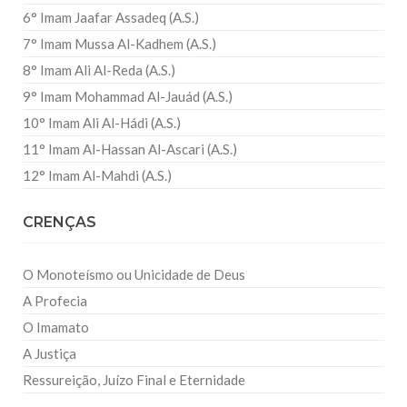
6° Imam Jaafar Assadeq (A.S.)
7° Imam Mussa Al-Kadhem (A.S.)
8° Imam Ali Al-Reda (A.S.)
9° Imam Mohammad Al-Jauád (A.S.)
10° Imam Ali Al-Hádi (A.S.)
11° Imam Al-Hassan Al-Ascari (A.S.)
12° Imam Al-Mahdi (A.S.)
CRENÇAS
O Monoteísmo ou Unicidade de Deus
A Profecia
O Imamato
A Justiça
Ressureição, Juízo Final e Eternidade