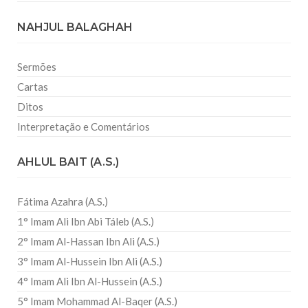
NAHJUL BALAGHAH
Sermões
Cartas
Ditos
Interpretação e Comentários
AHLUL BAIT (A.S.)
Fátima Azahra (A.S.)
1° Imam Ali Ibn Abi Táleb (A.S.)
2° Imam Al-Hassan Ibn Ali (A.S.)
3° Imam Al-Hussein Ibn Ali (A.S.)
4° Imam Ali Ibn Al-Hussein (A.S.)
5° Imam Mohammad Al-Baqer (A.S.)