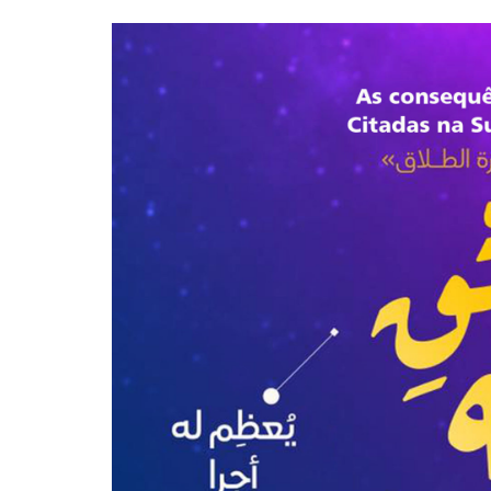
10 DE NOVEMBRO DE 2013
Falecimento do Imam Ali Ibn Al-Hu
Em nome de Deus, o Clemente, o Misericordioso!
relembramos o martírio do quarto Imam dos muçu
Hussein Ibn Ali Ibn Abi Táleb (A.S.), conhecido p