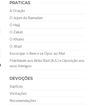
PRATICAS
A Oração
O Jejum de Ramadan
O Hajj
O Zakat
O Khums
O Jihad
Encorajar o Bem e se Opor ao Mal
Fidelidade aos Ahlul Bait (A.S.) e Oposição aos
h
seus Inimigos
DEVOÇÕES
Súplicas
Visitações
Recomendações