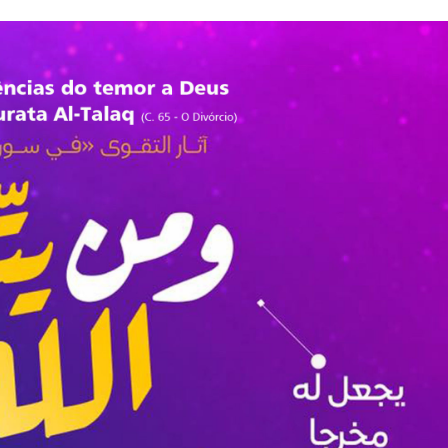
NOTÍCIAS
ssein (A.S.)
3 DE JULHO DE 2014
 Diante da data em que
Centro Islâmico no Bra
lmanos, o Imam Ali Ibn Al-
Relações Exteriores da
or “Zein Al-Ábidin” (Formosura
Na noite da quinta-feira, 03 de 
sede, em São Paulo, o ex-minist
do Irã, Sr. Kamal Kharrazi, que 