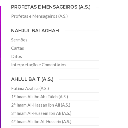
PROFETAS E MENSAGEIROS (A.S.)
Profetas e Mensageiros (A.S.)
sil recebe o ex-ministro das
 República Islâmica do Irã
NAHJUL BALAGHAH
Abril, o Centro Islâmico no Brasil recebeu em sua
ro das Relações Exteriores da República Islâmica
Sermões
encontra-se visitando
Cartas
Ditos
Interpretação e Comentários
AHLUL BAIT (A.S.)
Fátima Azahra (A.S.)
1° Imam Ali Ibn Abi Táleb (A.S.)
2° Imam Al-Hassan Ibn Ali (A.S.)
3° Imam Al-Hussein Ibn Ali (A.S.)
4° Imam Ali Ibn Al-Hussein (A.S.)