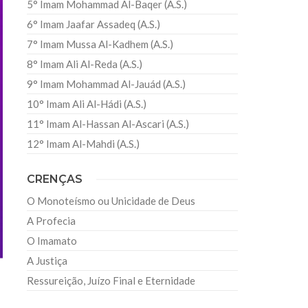
5° Imam Mohammad Al-Baqer (A.S.)
6° Imam Jaafar Assadeq (A.S.)
7° Imam Mussa Al-Kadhem (A.S.)
8° Imam Ali Al-Reda (A.S.)
9° Imam Mohammad Al-Jauád (A.S.)
10° Imam Ali Al-Hádi (A.S.)
11° Imam Al-Hassan Al-Ascari (A.S.)
12° Imam Al-Mahdi (A.S.)
CRENÇAS
O Monoteísmo ou Unicidade de Deus
A Profecia
O Imamato
A Justiça
Ressureição, Juízo Final e Eternidade