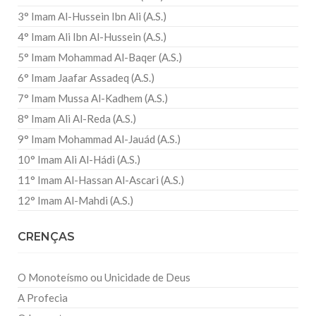
3° Imam Al-Hussein Ibn Ali (A.S.)
4° Imam Ali Ibn Al-Hussein (A.S.)
5° Imam Mohammad Al-Baqer (A.S.)
6° Imam Jaafar Assadeq (A.S.)
7° Imam Mussa Al-Kadhem (A.S.)
8° Imam Ali Al-Reda (A.S.)
9° Imam Mohammad Al-Jauád (A.S.)
10° Imam Ali Al-Hádi (A.S.)
11° Imam Al-Hassan Al-Ascari (A.S.)
12° Imam Al-Mahdi (A.S.)
CRENÇAS
O Monoteísmo ou Unicidade de Deus
A Profecia