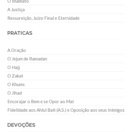
O Imamato
A Justiça
Ressureição, Juízo Final e Eternidade
PRATICAS
A Oração
O Jejum de Ramadan
O Hajj
O Zakat
O Khums
O Jihad
Encorajar o Bem e se Opor ao Mal
Fidelidade aos Ahlul Bait (A.S.) e Oposição aos seus Inimigos
DEVOÇÕES