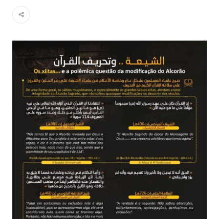
Islâmico no Brasil parabeniza a nação islâmica pela chegada
no ano novo muçulmano de 1435 Hejrita. Desejamos a
todos os irmãos e irmãs um novo
10 DE NOVEMBRO DE 2013
Falecimento do Imam Ali Ibn Al-Hussein
(A.S.)
Em nome de Deus, o Clemente, o Misericordioso! Diante da
data em que relembramos o martírio do quarto Imam dos
muçulmanos, o Imam Ali Ibn Al-Hussein Ibn Ali Ibn Abi Táleb
(A.S.), conhecido por “Zein Al-Ábidin” (Formosura
NOTÍCIAS
3 DE JULHO DE 2014
Centro Islâmico no Brasil recebe o ex-
ministro das Relações Exteriores da
República Islâmica do Irã
Na noite da quinta-feira, 03 de Abril, o Centro Islâmico no
Brasil recebeu em sua sede, em São Paulo, o ex-ministro das
Relações Exteriores da República Islâmica do Irã, Sr. Kamal
Kharrazi, que encontra-se visitando