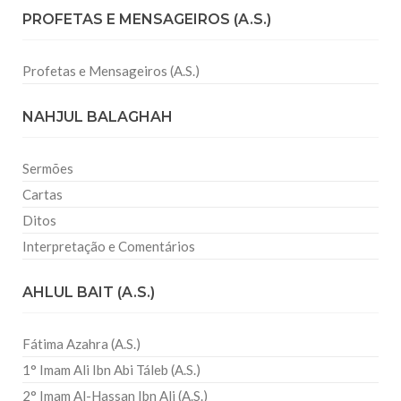
PROFETAS E MENSAGEIROS (A.S.)
Profetas e Mensageiros (A.S.)
NAHJUL BALAGHAH
Sermões
Cartas
Ditos
Interpretação e Comentários
AHLUL BAIT (A.S.)
Fátima Azahra (A.S.)
1° Imam Ali Ibn Abi Táleb (A.S.)
2° Imam Al-Hassan Ibn Ali (A.S.)