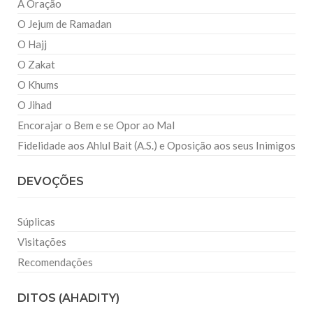
A Oração
O Jejum de Ramadan
O Hajj
O Zakat
O Khums
O Jihad
Encorajar o Bem e se Opor ao Mal
Fidelidade aos Ahlul Bait (A.S.) e Oposição aos seus Inimigos
DEVOÇÕES
Súplicas
Visitações
Recomendações
DITOS (AHADITY)