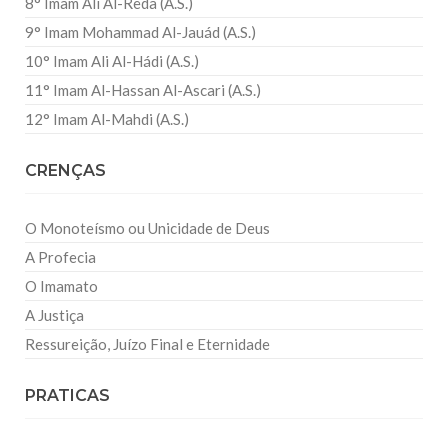
8° Imam Ali Al-Reda (A.S.)
9° Imam Mohammad Al-Jauád (A.S.)
10° Imam Ali Al-Hádi (A.S.)
11° Imam Al-Hassan Al-Ascari (A.S.)
12° Imam Al-Mahdi (A.S.)
CRENÇAS
O Monoteísmo ou Unicidade de Deus
A Profecia
O Imamato
A Justiça
Ressureição, Juízo Final e Eternidade
PRATICAS