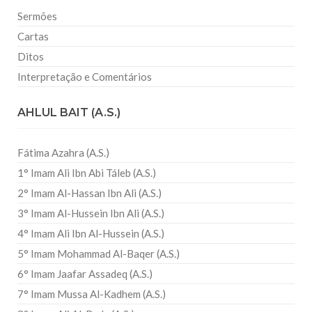
Sermões
Cartas
Ditos
Interpretação e Comentários
AHLUL BAIT (A.S.)
Fátima Azahra (A.S.)
1° Imam Ali Ibn Abi Táleb (A.S.)
2° Imam Al-Hassan Ibn Ali (A.S.)
3° Imam Al-Hussein Ibn Ali (A.S.)
4° Imam Ali Ibn Al-Hussein (A.S.)
5° Imam Mohammad Al-Baqer (A.S.)
6° Imam Jaafar Assadeq (A.S.)
7° Imam Mussa Al-Kadhem (A.S.)