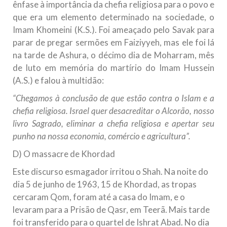
ênfase à importância da chefia religiosa para o povo e
que era um elemento determinado na sociedade, o
Imam Khomeini (K.S.). Foi ameaçado pelo Savak para
parar de pregar sermões em Faiziyyeh, mas ele foi lá
na tarde de Ashura, o décimo dia de Moharram, mês
de luto em memória do martírio do Imam Hussein
(A.S.) e falou à multidão:
“Chegamos à conclusão de que estão contra o Islam e a
chefia religiosa. Israel quer desacreditar o Alcorão, nosso
livro Sagrado, eliminar a chefia religiosa e apertar seu
punho na nossa economia, comércio e agricultura”.
D) O massacre de Khordad
Este discurso esmagador irritou o Shah. Na noite do
dia 5 de junho de 1963, 15 de Khordad, as tropas
cercaram Qom, foram até a casa do Imam, e o
levaram para a Prisão de Qasr, em Teerã. Mais tarde
foi transferido para o quartel de Ishrat Abad. No dia