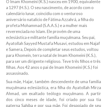
O Imam Khomeini (K.S.) nasceu em 1900, equivalente
a 1297 (H.S.). O seu nascimento, de acordo com o
calendário lunar, coincidiu com o venturoso
aniversário natalício de Fátima Azzahrá, a filha do
profeta Mohammad (S.A.A.S.) e a mulher mais
reverenciada no Islam. Ele provém de uma
eclesiástica e militante família muçulmana. Seu pai,
Ayatollah Sayyed Mustafa Musavi, estudou em Najaf
e Samera, Depois de completar seus estudos, voltou
para Khomein, terra natal de Imam Khomeini (K.S.),
para ser um dirigente religioso. Teve três filhos e três
filhas. Aos 42 anos o pai de Imam Khomeini (K.S.) foi
assassinado.
Sua mãe, Hajar, também descendente de uma família
muçulmana eclesiástica, era filha do Ayatollah Mirza
Ahmad, um exaltado teólogo muçulmano. A partir
dos cinco meses de idade, foi criado por sua tia
paterna Sahiba e por sua mãe. Foi despojado de seu