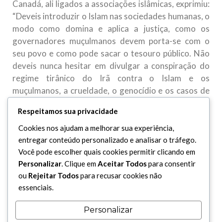
Canadá, ali ligados a associações islâmicas, exprimiu:
“Deveis introduzir o Islam nas sociedades humanas, o
modo como domina e aplica a justiça, como os
governadores muçulmanos devem porta-se com o
seu povo e como pode sacar o tesouro público. Não
deveis nunca hesitar em divulgar a conspiração do
regime tirânico do Irã contra o Islam e os
muçulmanos, a crueldade, o genocídio e os casos de
violação da lei no Irã”.
Respeitamos sua privacidade
O outro caso de corrupção do regime monárquico foi
a celebração realizada por ocasião do 2.500 anos do
Cookies nos ajudam a melhorar sua experiência,
aniversário da monarquia no Irã, 50 anos do
entregar conteúdo personalizado e analisar o tráfego.
Você pode escolher quais cookies permitir clicando em
aniversário do reinado de Pahlevi e as cerimônias de
Personalizar
. Clique em
Aceitar Todos
para consentir
coroação do Shah Mohammad Reza Pahlevi. A
ou
Rejeitar Todos
para recusar cookies não
extravagância e o esplendor sem precisão foram uma
essenciais.
carga para a nação. A mensagem do Imam Khomeini
(K.S.) a este respeito foi a seguinte:
Personalizar
“O regime tirânico pensa que estou satisfeito com a