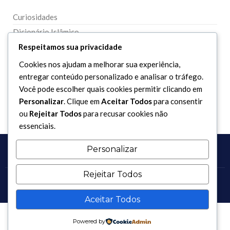
Curiosidades
Dicionário Islâmico
Respeitamos sua privacidade
Downloads
Cookies nos ajudam a melhorar sua experiência,
entregar conteúdo personalizado e analisar o tráfego.
Você pode escolher quais cookies permitir clicando em
Personalizar
. Clique em
Aceitar Todos
para consentir
ou
Rejeitar Todos
para recusar cookies não
essenciais.
Personalizar
Rejeitar Todos
Copyright 2017 - 2026 / Todos os direitos reservados.
Aceitar Todos
Powered by