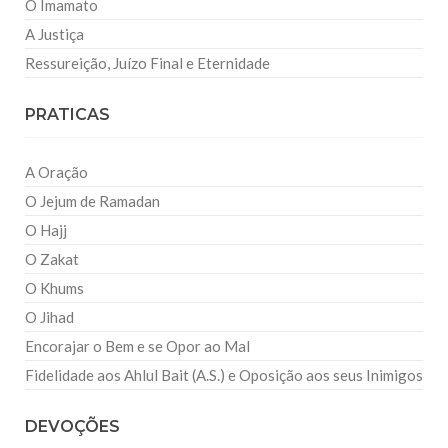
O Imamato
A Justiça
Ressureição, Juízo Final e Eternidade
PRATICAS
A Oração
O Jejum de Ramadan
O Hajj
O Zakat
O Khums
O Jihad
Encorajar o Bem e se Opor ao Mal
Fidelidade aos Ahlul Bait (A.S.) e Oposição aos seus Inimigos
DEVOÇÕES