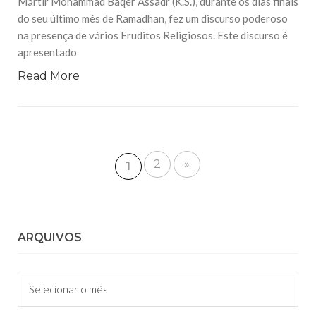
Mártir Mohammad Baqer Assadr (K.S.), durante os dias finais
do seu último mês de Ramadhan, fez um discurso poderoso
na presença de vários Eruditos Religiosos. Este discurso é
apresentado
Read More
2
»
1
ARQUIVOS
Arquivos