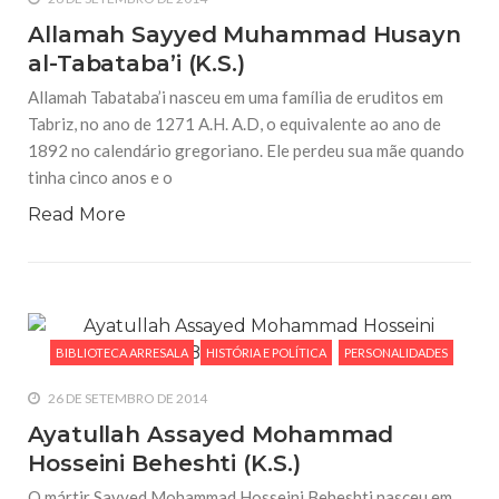
Allamah Sayyed Muhammad Husayn
al-Tabataba’i (K.S.)
Allamah Tabataba’i nasceu em uma família de eruditos em
Tabriz, no ano de 1271 A.H. A.D, o equivalente ao ano de
1892 no calendário gregoriano. Ele perdeu sua mãe quando
tinha cinco anos e o
Read More
BIBLIOTECA ARRESALA
HISTÓRIA E POLÍTICA
PERSONALIDADES
26 DE SETEMBRO DE 2014
Ayatullah Assayed Mohammad
Hosseini Beheshti (K.S.)
O mártir Sayyed Mohammad Hosseini Beheshti nasceu em