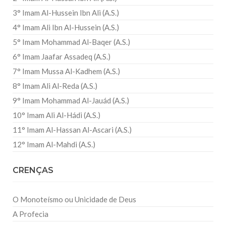
3° Imam Al-Hussein Ibn Ali (A.S.)
4° Imam Ali Ibn Al-Hussein (A.S.)
5° Imam Mohammad Al-Baqer (A.S.)
6° Imam Jaafar Assadeq (A.S.)
7° Imam Mussa Al-Kadhem (A.S.)
8° Imam Ali Al-Reda (A.S.)
9° Imam Mohammad Al-Jauád (A.S.)
10° Imam Ali Al-Hádi (A.S.)
11° Imam Al-Hassan Al-Ascari (A.S.)
12° Imam Al-Mahdi (A.S.)
CRENÇAS
O Monoteísmo ou Unicidade de Deus
A Profecia