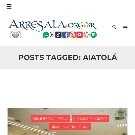
povo, sr. Presidente, sobre o terrorismo. Se os mitos acerca
☰
do terrorismo não
25 DE SETEMBRO DE 2010
Necessárias Considerações Sobre o
Conflito
Por: Ahmed Ismail Introdução O presente artigo resume as
principais considerações do autor sobre os atentados de 11
de setembro e a subseqüente agressão americana ao
Afeganistão. As Raízes do Conflito Os atentados a Nova
POSTS TAGGED: AIATOLÁ
25 DE SETEMBRO DE 2010
As Sementes da Miséria e do Terror
Por: Ahmad Dallal Tradução: Ahmad Ismail Ainda aturdido
pelas imagens de morte e destruição que abalaram Nova
York em 11 de setembro, o mundo parece ter entrado numa
guerra cultural e religiosa de magnitude. Mais
5 DE NOVEMBRO DE 2013
Ano Novo Islâmico e Início de Muharam
Em nome de Deus, O Clemente, O Misericordioso! O Centro
Islâmico no Brasil parabeniza a nação islâmica pela chegada
BIBLIOTECA ARRESALA
CIÊNCIAS RELIGIOSAS
no ano novo muçulmano de 1435 Hejrita. Desejamos a
DISCURSOS E PALESTRAS
todos os irmãos e irmãs um novo