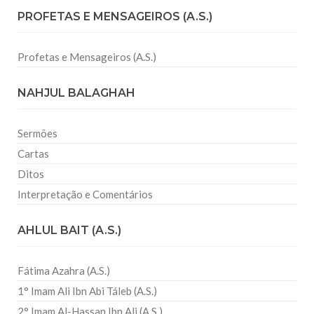
PROFETAS E MENSAGEIROS (A.S.)
Profetas e Mensageiros (A.S.)
NAHJUL BALAGHAH
Sermões
Cartas
Ditos
Interpretação e Comentários
AHLUL BAIT (A.S.)
Fátima Azahra (A.S.)
1° Imam Ali Ibn Abi Táleb (A.S.)
2° Imam Al-Hassan Ibn Ali (A.S.)