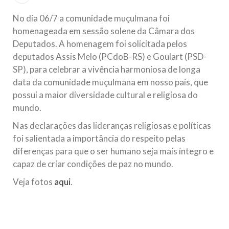
Islâmico no Brasil parabeniza a nação islâmica pela chegada
no ano novo muçulmano de 1435 Hejrita. Desejamos a
No dia 06/7 a comunidade muçulmana foi
todos os irmãos e irmãs um novo
homenageada em sessão solene da Câmara dos
Deputados. A homenagem foi solicitada pelos
10 DE NOVEMBRO DE 2013
deputados Assis Melo (PCdoB-RS) e Goulart (PSD-
Falecimento do Imam Ali Ibn Al-Hussein
SP), para celebrar a vivência harmoniosa de longa
(A.S.)
data da comunidade muçulmana em nosso país, que
Em nome de Deus, o Clemente, o Misericordioso! Diante da
data em que relembramos o martírio do quarto Imam dos
possui a maior diversidade cultural e religiosa do
muçulmanos, o Imam Ali Ibn Al-Hussein Ibn Ali Ibn Abi Táleb
mundo.
(A.S.), conhecido por “Zein Al-Ábidin” (Formosura
Nas declarações das lideranças religiosas e políticas
NOTÍCIAS
foi salientada a importância do respeito pelas
diferenças para que o ser humano seja mais íntegro e
3 DE JULHO DE 2014
capaz de criar condições de paz no mundo.
Centro Islâmico no Brasil recebe o ex-
ministro das Relações Exteriores da
Veja fotos
aqui
.
República Islâmica do Irã
Na noite da quinta-feira, 03 de Abril, o Centro Islâmico no
Brasil recebeu em sua sede, em São Paulo, o ex-ministro das
Relações Exteriores da República Islâmica do Irã, Sr. Kamal
Kharrazi, que encontra-se visitando