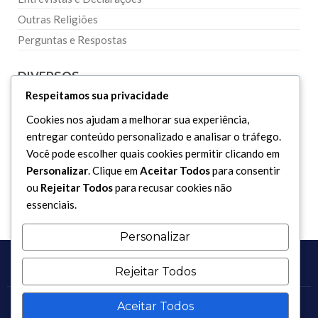
Outras Religiões
Perguntas e Respostas
DIVERSOS
Respeitamos sua privacidade
Curiosidades
Cookies nos ajudam a melhorar sua experiência,
entregar conteúdo personalizado e analisar o tráfego.
Dicionário Islâmico
Você pode escolher quais cookies permitir clicando em
Downloads
Personalizar
. Clique em
Aceitar Todos
para consentir
ou
Rejeitar Todos
para recusar cookies não
essenciais.
Personalizar
Rejeitar Todos
Aceitar Todos
Copyright 2017 - 2026 / Todos os direitos reservados.