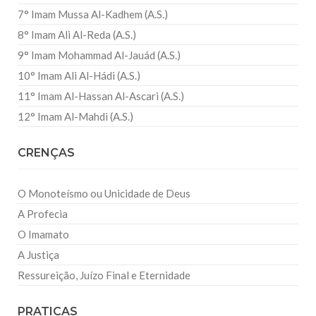
7° Imam Mussa Al-Kadhem (A.S.)
8° Imam Ali Al-Reda (A.S.)
9° Imam Mohammad Al-Jauád (A.S.)
10° Imam Ali Al-Hádi (A.S.)
11° Imam Al-Hassan Al-Ascari (A.S.)
12° Imam Al-Mahdi (A.S.)
CRENÇAS
O Monoteísmo ou Unicidade de Deus
A Profecia
O Imamato
A Justiça
Ressureição, Juízo Final e Eternidade
PRATICAS