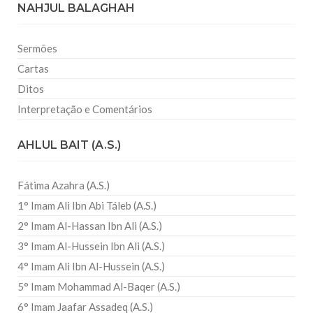
NAHJUL BALAGHAH
Sermões
Cartas
Ditos
Interpretação e Comentários
AHLUL BAIT (A.S.)
Fátima Azahra (A.S.)
1° Imam Ali Ibn Abi Táleb (A.S.)
2° Imam Al-Hassan Ibn Ali (A.S.)
3° Imam Al-Hussein Ibn Ali (A.S.)
4° Imam Ali Ibn Al-Hussein (A.S.)
5° Imam Mohammad Al-Baqer (A.S.)
6° Imam Jaafar Assadeq (A.S.)