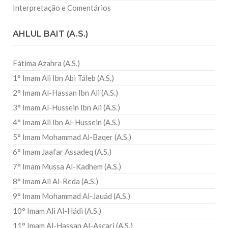
Interpretação e Comentários
AHLUL BAIT (A.S.)
Fátima Azahra (A.S.)
1° Imam Ali Ibn Abi Táleb (A.S.)
2° Imam Al-Hassan Ibn Ali (A.S.)
3° Imam Al-Hussein Ibn Ali (A.S.)
4° Imam Ali Ibn Al-Hussein (A.S.)
5° Imam Mohammad Al-Baqer (A.S.)
6° Imam Jaafar Assadeq (A.S.)
7° Imam Mussa Al-Kadhem (A.S.)
8° Imam Ali Al-Reda (A.S.)
9° Imam Mohammad Al-Jauád (A.S.)
10° Imam Ali Al-Hádi (A.S.)
11° Imam Al-Hassan Al-Ascari (A.S.)