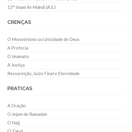
12° Imam Al-Mahdi (A.S.)
CRENÇAS
O Monoteísmo ou Unicidade de Deus
A Profecia
O Imamato
A Justiça
Ressureição, Juízo Final e Eternidade
PRATICAS
A Oração
O Jejum de Ramadan
O Hajj
O Zakat