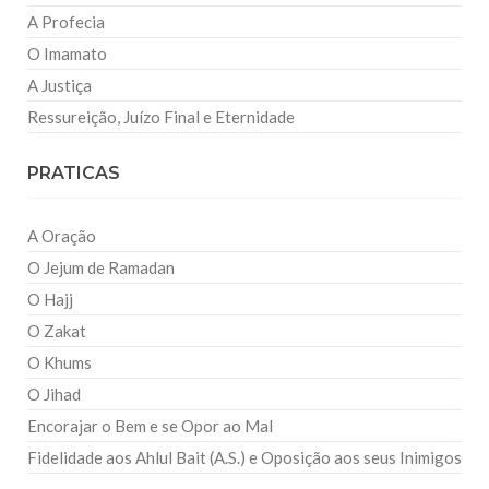
A Profecia
O Imamato
A Justiça
Ressureição, Juízo Final e Eternidade
PRATICAS
A Oração
O Jejum de Ramadan
O Hajj
O Zakat
O Khums
O Jihad
Encorajar o Bem e se Opor ao Mal
Fidelidade aos Ahlul Bait (A.S.) e Oposição aos seus Inimigos