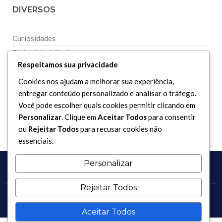
DIVERSOS
Curiosidades
Dicionário Islâmico
Respeitamos sua privacidade
Downloads
Cookies nos ajudam a melhorar sua experiência,
entregar conteúdo personalizado e analisar o tráfego.
Você pode escolher quais cookies permitir clicando em
Personalizar
. Clique em
Aceitar Todos
para consentir
ou
Rejeitar Todos
para recusar cookies não
essenciais.
Personalizar
Rejeitar Todos
Copyright 2017 - 2026 / Todos os direitos reservados.
Aceitar Todos