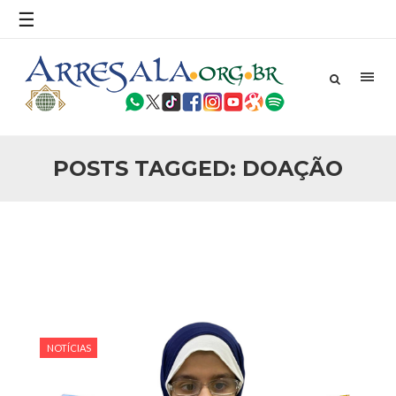
povo, sr. Presidente, sobre o terrorismo. Se os mitos acerca
☰
do terrorismo não
25 DE SETEMBRO DE 2010
Necessárias Considerações Sobre o
Conflito
Por: Ahmed Ismail Introdução O presente artigo resume as
principais considerações do autor sobre os atentados de 11
de setembro e a subseqüente agressão americana ao
Afeganistão. As Raízes do Conflito Os atentados a Nova
POSTS TAGGED: DOAÇÃO
25 DE SETEMBRO DE 2010
As Sementes da Miséria e do Terror
Por: Ahmad Dallal Tradução: Ahmad Ismail Ainda aturdido
pelas imagens de morte e destruição que abalaram Nova
York em 11 de setembro, o mundo parece ter entrado numa
guerra cultural e religiosa de magnitude. Mais
5 DE NOVEMBRO DE 2013
Ano Novo Islâmico e Início de Muharam
Em nome de Deus, O Clemente, O Misericordioso! O Centro
Islâmico no Brasil parabeniza a nação islâmica pela chegada
NOTÍCIAS
no ano novo muçulmano de 1435 Hejrita. Desejamos a
todos os irmãos e irmãs um novo