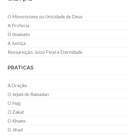
O Monoteísmo ou Unicidade de Deus
A Profecia
O Imamato
A Justiça
Ressureição, Juízo Final e Eternidade
PRATICAS
A Oração
O Jejum de Ramadan
O Hajj
O Zakat
O Khums
O Jihad