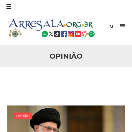
Encerramento
☰
Em nome de Deus, o Clemente, o Misericordioso. Louvado
seja Deus, o Senhor do universo, que a paz e as bênçãos de
Deus estejam com o senhor dos Profetas e Mensageiros
Mohammad ibn Abdillah (S.A.A.S.),
OPINIÃO
OPINIÃO
17 DE AGOSTO DE 2017
Nota de Repúdio aos Atentados em
Barcelona
25 DE AGOSTO DE 2017
Nota de Repúdio aos Atentados em
Barcelona
OPINIÃO
Em nome de Deus, o Clemente, o Misericordioso!
Condenamos e repudiamos profundamente as ações
criminosas e terroristas que ocorrem no mundo, entre elas a