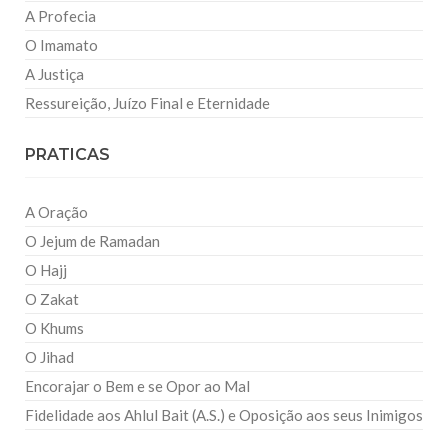
A Profecia
O Imamato
A Justiça
Ressureição, Juízo Final e Eternidade
PRATICAS
A Oração
O Jejum de Ramadan
O Hajj
O Zakat
O Khums
O Jihad
Encorajar o Bem e se Opor ao Mal
Fidelidade aos Ahlul Bait (A.S.) e Oposição aos seus Inimigos