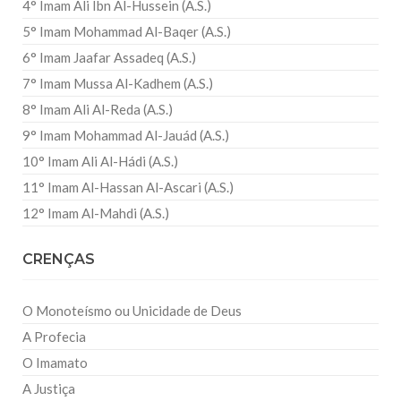
4° Imam Ali Ibn Al-Hussein (A.S.)
5° Imam Mohammad Al-Baqer (A.S.)
6° Imam Jaafar Assadeq (A.S.)
7° Imam Mussa Al-Kadhem (A.S.)
8° Imam Ali Al-Reda (A.S.)
9° Imam Mohammad Al-Jauád (A.S.)
10° Imam Ali Al-Hádi (A.S.)
11° Imam Al-Hassan Al-Ascari (A.S.)
12° Imam Al-Mahdi (A.S.)
CRENÇAS
O Monoteísmo ou Unicidade de Deus
A Profecia
O Imamato
A Justiça