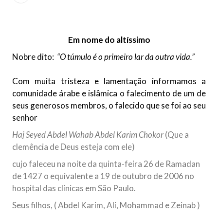
Islâmico no Brasil parabeniza a nação islâmica pela chegada
no ano novo muçulmano de 1435 Hejrita. Desejamos a
todos os irmãos e irmãs um novo
Em nome do altíssimo
10 DE NOVEMBRO DE 2013
Falecimento do Imam Ali Ibn Al-Hussein
Nobre dito:
“O túmulo é o primeiro lar da outra vida.”
(A.S.)
Em nome de Deus, o Clemente, o Misericordioso! Diante da
Com muita tristeza e lamentação informamos a
data em que relembramos o martírio do quarto Imam dos
comunidade árabe e islâmica o falecimento de um de
muçulmanos, o Imam Ali Ibn Al-Hussein Ibn Ali Ibn Abi Táleb
(A.S.), conhecido por “Zein Al-Ábidin” (Formosura
seus generosos membros, o falecido que se foi ao seu
senhor
NOTÍCIAS
Haj Seyed Abdel Wahab Abdel Karim Chokor
(Que a
3 DE JULHO DE 2014
clemência de Deus esteja com ele)
Centro Islâmico no Brasil recebe o ex-
cujo faleceu na noite da quinta-feira 26 de Ramadan
ministro das Relações Exteriores da
de 1427 o equivalente a 19 de outubro de 2006 no
República Islâmica do Irã
hospital das clinicas em São Paulo.
Na noite da quinta-feira, 03 de Abril, o Centro Islâmico no
Brasil recebeu em sua sede, em São Paulo, o ex-ministro das
Seus filhos, ( Abdel Karim, Ali, Mohammad e Zeinab )
Relações Exteriores da República Islâmica do Irã, Sr. Kamal
Kharrazi, que encontra-se visitando