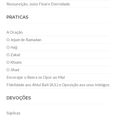
Ressureição, Juízo Final e Eternidade
PRATICAS
A Oração
O Jejum de Ramadan
O Hajj
O Zakat
O Khums
O Jihad
Encorajar o Bem e se Opor ao Mal
Fidelidade aos Ahlul Bait (A.S.) e Oposição aos seus Inimigos
DEVOÇÕES
Súplicas