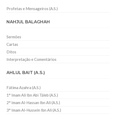
Profetas e Mensageiros (A.S.)
NAHJUL BALAGHAH
Sermões
Cartas
Ditos
Interpretação e Comentários
AHLUL BAIT (A.S.)
Fátima Azahra (A.S.)
1° Imam Ali Ibn Abi Táleb (A.S.)
2° Imam Al-Hassan Ibn Ali (A.S.)
3° Imam Al-Hussein Ibn Ali (A.S.)