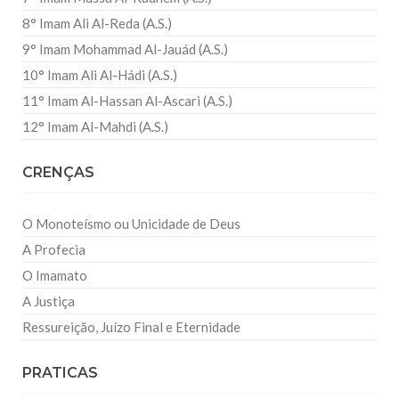
8° Imam Ali Al-Reda (A.S.)
9° Imam Mohammad Al-Jauád (A.S.)
10° Imam Ali Al-Hádi (A.S.)
11° Imam Al-Hassan Al-Ascari (A.S.)
12° Imam Al-Mahdi (A.S.)
CRENÇAS
O Monoteísmo ou Unicidade de Deus
A Profecia
O Imamato
A Justiça
Ressureição, Juízo Final e Eternidade
PRATICAS