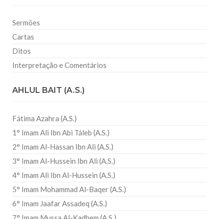
Sermões
Cartas
Ditos
Interpretação e Comentários
AHLUL BAIT (A.S.)
Fátima Azahra (A.S.)
1° Imam Ali Ibn Abi Táleb (A.S.)
2° Imam Al-Hassan Ibn Ali (A.S.)
3° Imam Al-Hussein Ibn Ali (A.S.)
4° Imam Ali Ibn Al-Hussein (A.S.)
5° Imam Mohammad Al-Baqer (A.S.)
6° Imam Jaafar Assadeq (A.S.)
7° Imam Mussa Al-Kadhem (A.S.)