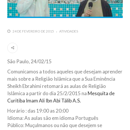
todos os irmãos e irmãs um novo
10 DE NOVEMBRO DE 2013
Falecimento do Imam Ali Ibn Al-Hussein
(A.S.)
24 DE FEVEREIRO DE 2015
ATIVIDADES
Em nome de Deus, o Clemente, o Misericordioso! Diante da
data em que relembramos o martírio do quarto Imam dos
muçulmanos, o Imam Ali Ibn Al-Hussein Ibn Ali Ibn Abi Táleb
(A.S.), conhecido por “Zein Al-Ábidin” (Formosura
São Paulo, 24/02/15
NOTÍCIAS
Comunicamos a todos aqueles que desejam aprender
3 DE JULHO DE 2014
mais sobre a Religião Islâmica que a Sua Eminência
Centro Islâmico no Brasil recebe o ex-
Sheikh E
brahimi retomará as aulas de Religião
ministro das Relações Exteriores da
Islâmica a partir do dia 25/2/2015 na
Mesquita de
República Islâmica do Irã
Curitiba Imam Ali Ibn Abi Tálib A.S.
Na noite da quinta-feira, 03 de Abril, o Centro Islâmico no
Brasil recebeu em sua sede, em São Paulo, o ex-ministro das
Horário : das 19:00 as 20:00
Relações Exteriores da República Islâmica do Irã, Sr. Kamal
Idioma: As aulas são em idioma Português
Kharrazi, que encontra-se visitando
Público: Muçulmanos ou não que desejem se