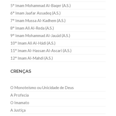
5° Imam Mohammad Al-Baqer (A.S.)
6° Imam Jaafar Assadeq (A.S.)
7° Imam Mussa Al-Kadhem (A.S.)
8° Imam Ali Al-Reda (A.S.)
9° Imam Mohammad Al-Jauád (A.S.)
10° Imam Ali Al-Hádi (A.S.)
11° Imam Al-Hassan Al-Ascari (A.S.)
12° Imam Al-Mahdi (A.S.)
CRENÇAS
O Monoteísmo ou Unicidade de Deus
A Profecia
O Imamato
A Justiça