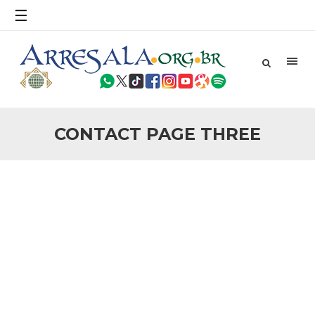
povo, sr. Presidente, sobre o terrorismo. Se os mitos acerca
☰
do terrorismo não
25 DE SETEMBRO DE 2010
Necessárias Considerações Sobre o
Conflito
Por: Ahmed Ismail Introdução O presente artigo resume as
principais considerações do autor sobre os atentados de 11
de setembro e a subseqüente agressão americana ao
Afeganistão. As Raízes do Conflito Os atentados a Nova
CONTACT PAGE THREE
25 DE SETEMBRO DE 2010
As Sementes da Miséria e do Terror
Por: Ahmad Dallal Tradução: Ahmad Ismail Ainda aturdido
pelas imagens de morte e destruição que abalaram Nova
York em 11 de setembro, o mundo parece ter entrado numa
guerra cultural e religiosa de magnitude. Mais
5 DE NOVEMBRO DE 2013
Ano Novo Islâmico e Início de Muharam
Em nome de Deus, O Clemente, O Misericordioso! O Centro
Islâmico no Brasil parabeniza a nação islâmica pela chegada
no ano novo muçulmano de 1435 Hejrita. Desejamos a
todos os irmãos e irmãs um novo