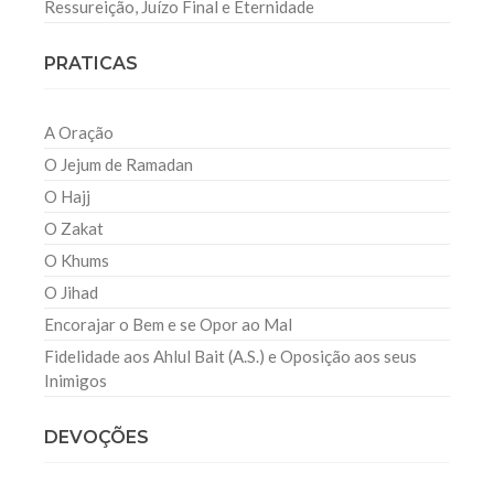
Ressureição, Juízo Final e Eternidade
PRATICAS
A Oração
O Jejum de Ramadan
O Hajj
O Zakat
O Khums
O Jihad
Encorajar o Bem e se Opor ao Mal
Fidelidade aos Ahlul Bait (A.S.) e Oposição aos seus
Inimigos
DEVOÇÕES