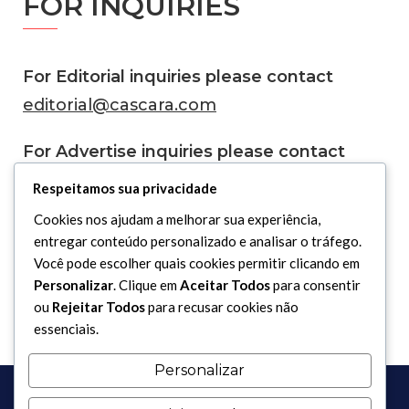
FOR INQUIRIES
For Editorial inquiries please contact
editorial@cascara.com
For Advertise inquiries please contact
advertise@cascara.com
Respeitamos sua privacidade
For Media inquiries please contact
Cookies nos ajudam a melhorar sua experiência,
media@cascara.com
entregar conteúdo personalizado e analisar o tráfego.
Você pode escolher quais cookies permitir clicando em
For Licensing inquiries please contact
Personalizar
. Clique em
Aceitar Todos
para consentir
licensing@cascara.com
ou
Rejeitar Todos
para recusar cookies não
essenciais.
Personalizar