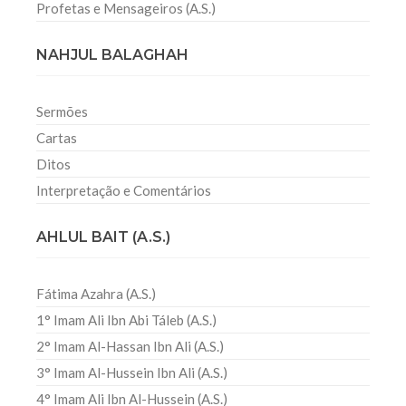
Profetas e Mensageiros (A.S.)
NAHJUL BALAGHAH
Sermões
Cartas
Ditos
Interpretação e Comentários
AHLUL BAIT (A.S.)
Fátima Azahra (A.S.)
1° Imam Ali Ibn Abi Táleb (A.S.)
2° Imam Al-Hassan Ibn Ali (A.S.)
3° Imam Al-Hussein Ibn Ali (A.S.)
4° Imam Ali Ibn Al-Hussein (A.S.)