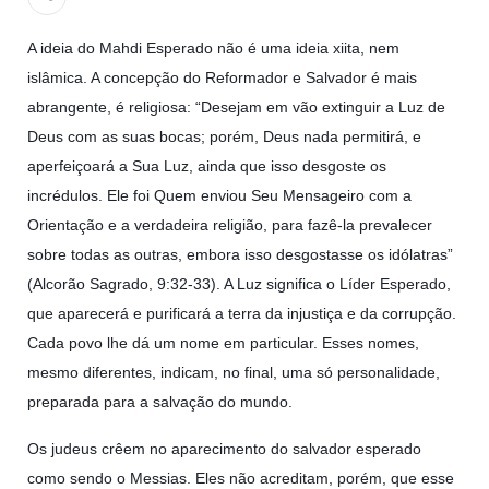
todos os irmãos e irmãs um novo
A ideia do Mahdi Esperado não é uma ideia xiita, nem
10 DE NOVEMBRO DE 2013
islâmica. A concepção do Reformador e Salvador é mais
Falecimento do Imam Ali Ibn Al-Hussein
abrangente, é religiosa: “Desejam em vão extinguir a Luz de
(A.S.)
Deus com as suas bocas; porém, Deus nada permitirá, e
Em nome de Deus, o Clemente, o Misericordioso! Diante da
data em que relembramos o martírio do quarto Imam dos
aperfeiçoará a Sua Luz, ainda que isso desgoste os
muçulmanos, o Imam Ali Ibn Al-Hussein Ibn Ali Ibn Abi Táleb
(A.S.), conhecido por “Zein Al-Ábidin” (Formosura
incrédulos. Ele foi Quem enviou Seu Mensageiro com a
Orientação e a verdadeira religião, para fazê-la prevalecer
NOTÍCIAS
sobre todas as outras, embora isso desgostasse os idólatras”
(Alcorão Sagrado, 9:32-33). A Luz significa o Líder Esperado,
3 DE JULHO DE 2014
Centro Islâmico no Brasil recebe o ex-
que aparecerá e purificará a terra da injustiça e da corrupção.
ministro das Relações Exteriores da
Cada povo lhe dá um nome em particular. Esses nomes,
República Islâmica do Irã
mesmo diferentes, indicam, no final, uma só personalidade,
Na noite da quinta-feira, 03 de Abril, o Centro Islâmico no
preparada para a salvação do mundo.
Brasil recebeu em sua sede, em São Paulo, o ex-ministro das
Relações Exteriores da República Islâmica do Irã, Sr. Kamal
Kharrazi, que encontra-se visitando
Os judeus crêem no aparecimento do salvador esperado
como sendo o Messias. Eles não acreditam, porém, que esse