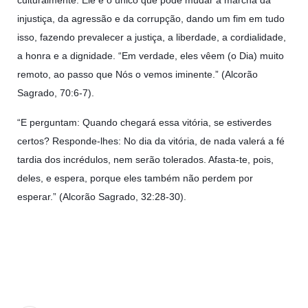
culturalmente. Ele é o único que pode mudar a marcha da
injustiça, da agressão e da corrupção, dando um fim em tudo
isso, fazendo prevalecer a justiça, a liberdade, a cordialidade,
a honra e a dignidade. “Em verdade, eles vêem (o Dia) muito
remoto, ao passo que Nós o vemos iminente.” (Alcorão
Sagrado, 70:6-7).
“E perguntam: Quando chegará essa vitória, se estiverdes
certos? Responde-lhes: No dia da vitória, de nada valerá a fé
tardia dos incrédulos, nem serão tolerados. Afasta-te, pois,
deles, e espera, porque eles também não perdem por
esperar.” (Alcorão Sagrado, 32:28-30).