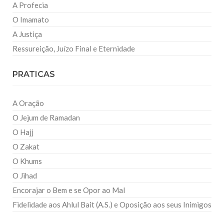
A Profecia
O Imamato
A Justiça
Ressureição, Juízo Final e Eternidade
PRATICAS
A Oração
O Jejum de Ramadan
O Hajj
O Zakat
O Khums
O Jihad
Encorajar o Bem e se Opor ao Mal
Fidelidade aos Ahlul Bait (A.S.) e Oposição aos seus Inimigos