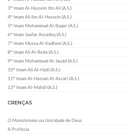
3° Imam Al-Hussein Ibn Ali (A.S.)
4° Imam Ali Ibn Al-Hussein (A.S.)
5° Imam Mohammad Al-Baqer (A.S.)
6° Imam Jaafar Assadeq (A.S.)
7° Imam Mussa Al-Kadhem (A.S.)
8° Imam Ali Al-Reda (A.S.)
9° Imam Mohammad Al-Jauád (A.S.)
10° Imam Ali Al-Hádi (A.S.)
11° Imam Al-Hassan Al-Ascari (A.S.)
12° Imam Al-Mahdi (A.S.)
CRENÇAS
O Monoteísmo ou Unicidade de Deus
A Profecia