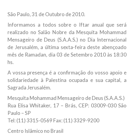
todos os irmãos e irmãs um novo
São Paulo, 31 de Outubro de 2010.
10 DE NOVEMBRO DE 2013
Falecimento do Imam Ali Ibn Al-Hussein
Informamos a todos sobre o Iftar anual que será
(A.S.)
realizado no Salão Nobre da Mesquita Mohammad
Em nome de Deus, o Clemente, o Misericordioso! Diante da
Mensageiro de Deus (S.A.A.S.) no Dia Internacional
data em que relembramos o martírio do quarto Imam dos
de Jerusalém, a última sexta-feira deste abençoado
muçulmanos, o Imam Ali Ibn Al-Hussein Ibn Ali Ibn Abi Táleb
(A.S.), conhecido por “Zein Al-Ábidin” (Formosura
mês de Ramadan, dia 03 de Setembro 2010 às 18:30
hs.
NOTÍCIAS
A vossa presença é a confirmação do vosso apoio e
3 DE JULHO DE 2014
solidariedade à Palestina ocupada e sua capital, a
Centro Islâmico no Brasil recebe o ex-
Sagrada Jerusalém.
ministro das Relações Exteriores da
Mesquita Mohammad Mensageiro de Deus (S.A.A.S.)
República Islâmica do Irã
Rua Elisa Whitaker, 17 – Brás, CEP: 03009-030 São
Na noite da quinta-feira, 03 de Abril, o Centro Islâmico no
Paulo – SP
Brasil recebeu em sua sede, em São Paulo, o ex-ministro das
Relações Exteriores da República Islâmica do Irã, Sr. Kamal
Tel: (11) 3315-0569 Fax: (11) 3329-9200
Kharrazi, que encontra-se visitando
Centro Islâmico no Brasil