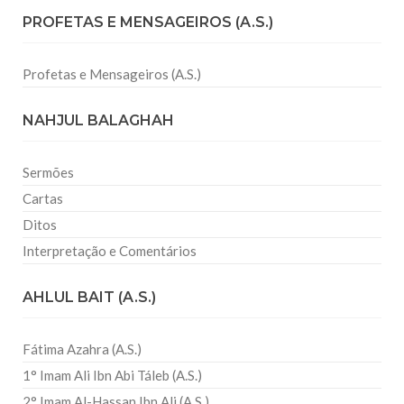
PROFETAS E MENSAGEIROS (A.S.)
Profetas e Mensageiros (A.S.)
NAHJUL BALAGHAH
Sermões
Cartas
Ditos
Interpretação e Comentários
AHLUL BAIT (A.S.)
Fátima Azahra (A.S.)
1° Imam Ali Ibn Abi Táleb (A.S.)
2° Imam Al-Hassan Ibn Ali (A.S.)