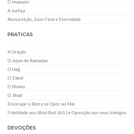
O Imamato
A Justiça
Ressureição, Juízo Final e Eternidade
PRATICAS
A Oração
O Jejum de Ramadan
O Hajj
O Zakat
O Khums
O Jihad
Encorajar o Bem e se Opor ao Mal
Fidelidade aos Ahlul Bait (A.S.) e Oposição aos seus Inimigos
DEVOÇÕES