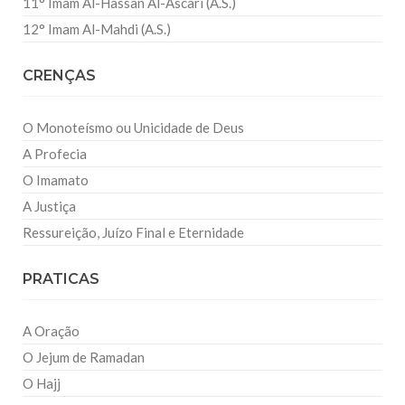
11° Imam Al-Hassan Al-Ascari (A.S.)
12° Imam Al-Mahdi (A.S.)
CRENÇAS
O Monoteísmo ou Unicidade de Deus
A Profecia
O Imamato
A Justiça
Ressureição, Juízo Final e Eternidade
PRATICAS
A Oração
O Jejum de Ramadan
O Hajj