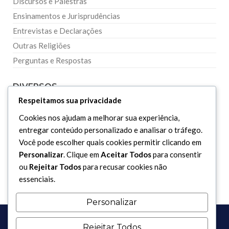
Discursos e Palestras
Ensinamentos e Jurisprudências
Entrevistas e Declarações
Outras Religiões
Perguntas e Respostas
DIVERSOS
Respeitamos sua privacidade
Curiosidades
Cookies nos ajudam a melhorar sua experiência,
entregar conteúdo personalizado e analisar o tráfego.
Dicionário Islâmico
Você pode escolher quais cookies permitir clicando em
Downloads
Personalizar
. Clique em
Aceitar Todos
para consentir
ou
Rejeitar Todos
para recusar cookies não
essenciais.
Personalizar
Rejeitar Todos