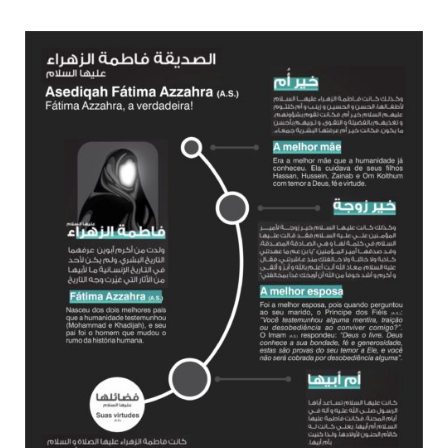
todos os irmãos e irmãs um novo
10 DE NOVEMBRO DE 2013
Falecimento do Imam Ali Ibn Al-Hussein
(A.S.)
Em nome de Deus, o Clemente, o Misericordioso! Diante da
data em que relembramos o martírio do quarto Imam dos
muçulmanos, o Imam Ali Ibn Al-Hussein Ibn Ali Ibn Abi Táleb
(A.S.), conhecido por “Zein Al-Ábidin” (Formosura
NOTÍCIAS
3 DE JULHO DE 2014
Centro Islâmico no Brasil recebe o ex-
ministro das Relações Exteriores da
República Islâmica do Irã
Na noite da quinta-feira, 03 de Abril, o Centro Islâmico no
Brasil recebeu em sua sede, em São Paulo, o ex-ministro das
Relações Exteriores da República Islâmica do Irã, Sr. Kamal
Kharrazi, que encontra-se visitando