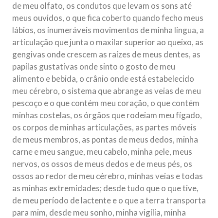
de meu olfato, os condutos que levam os sons até
meus ouvidos, o que fica coberto quando fecho meus
lábios, os inumeráveis movimentos de minha língua, a
articulação que junta o maxilar superior ao queixo, as
gengivas onde crescem as raízes de meus dentes, as
papilas gustativas onde sinto o gosto de meu
alimento e bebida, o crânio onde está estabelecido
meu cérebro, o sistema que abrange as veias de meu
pescoço e o que contém meu coração, o que contém
minhas costelas, os órgãos que rodeiam meu fígado,
os corpos de minhas articulações, as partes móveis
de meus membros, as pontas de meus dedos, minha
carne e meu sangue, meu cabelo, minha pele, meus
nervos, os ossos de meus dedos e de meus pés, os
ossos ao redor de meu cérebro, minhas veias e todas
as minhas extremidades; desde tudo que o que tive,
de meu período de lactente e o que a terra transporta
para mim, desde meu sonho, minha vigília, minha