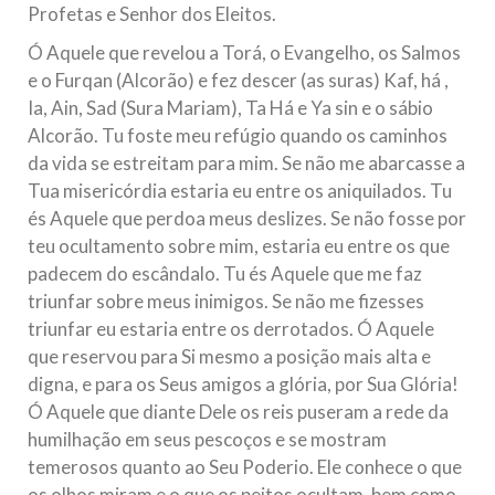
Profetas e Senhor dos Eleitos.
Ó Aquele que revelou a Torá, o Evangelho, os Salmos
e o Furqan (Alcorão) e fez descer (as suras) Kaf, há ,
Ia, Ain, Sad (Sura Mariam), Ta Há e Ya sin e o sábio
Alcorão. Tu foste meu refúgio quando os caminhos
da vida se estreitam para mim. Se não me abarcasse a
Tua misericórdia estaria eu entre os aniquilados. Tu
és Aquele que perdoa meus deslizes. Se não fosse por
teu ocultamento sobre mim, estaria eu entre os que
padecem do escândalo. Tu és Aquele que me faz
triunfar sobre meus inimigos. Se não me fizesses
triunfar eu estaria entre os derrotados. Ó Aquele
que reservou para Si mesmo a posição mais alta e
digna, e para os Seus amigos a glória, por Sua Glória!
Ó Aquele que diante Dele os reis puseram a rede da
humilhação em seus pescoços e se mostram
temerosos quanto ao Seu Poderio. Ele conhece o que
os olhos miram e o que os peitos ocultam, bem como