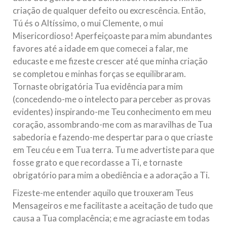
criação de qualquer defeito ou excrescência. Então,
Tú és o Altíssimo, o mui Clemente, o mui
Misericordioso! Aperfeiçoaste para mim abundantes
favores até a idade em que comecei a falar, me
educaste e me fizeste crescer até que minha criação
se completou e minhas forças se equilibraram.
Tornaste obrigatória Tua evidência para mim
(concedendo-me o intelecto para perceber as provas
evidentes) inspirando-me Teu conhecimento em meu
coração, assombrando-me com as maravilhas de Tua
sabedoria e fazendo-me despertar para o que criaste
em Teu céu e em Tua terra. Tu me advertiste para que
fosse grato e que recordasse a Ti, e tornaste
obrigatório para mim a obediência e a adoração a Ti.
Fizeste-me entender aquilo que trouxeram Teus
Mensageiros e me facilitaste a aceitação de tudo que
causa a Tua complacência; e me agraciaste em todas