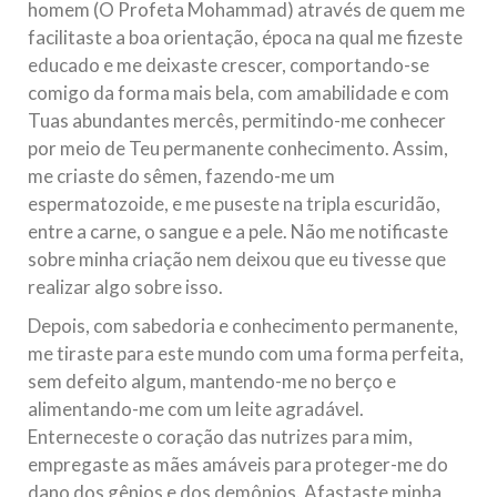
homem (O Profeta Mohammad) através de quem me
facilitaste a boa orientação, época na qual me fizeste
educado e me deixaste crescer, comportando-se
comigo da forma mais bela, com amabilidade e com
Tuas abundantes mercês, permitindo-me conhecer
por meio de Teu permanente conhecimento. Assim,
me criaste do sêmen, fazendo-me um
espermatozoide, e me puseste na tripla escuridão,
entre a carne, o sangue e a pele. Não me notificaste
sobre minha criação nem deixou que eu tivesse que
realizar algo sobre isso.
Depois, com sabedoria e conhecimento permanente,
me tiraste para este mundo com uma forma perfeita,
sem defeito algum, mantendo-me no berço e
alimentando-me com um leite agradável.
Enterneceste o coração das nutrizes para mim,
empregaste as mães amáveis para proteger-me do
dano dos gênios e dos demônios. Afastaste minha