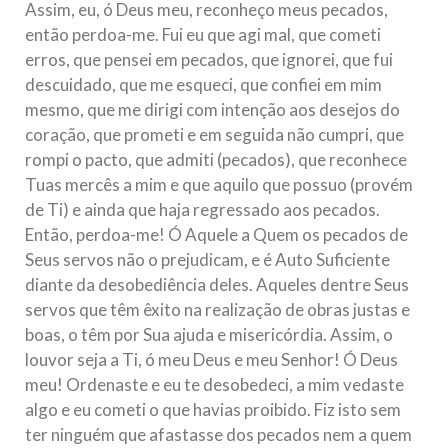
Assim, eu, ó Deus meu, reconheço meus pecados,
então perdoa-me. Fui eu que agi mal, que cometi
erros, que pensei em pecados, que ignorei, que fui
descuidado, que me esqueci, que confiei em mim
mesmo, que me dirigi com intenção aos desejos do
coração, que prometi e em seguida não cumpri, que
rompi o pacto, que admiti (pecados), que reconhece
Tuas mercês a mim e que aquilo que possuo (provém
de Ti) e ainda que haja regressado aos pecados.
Então, perdoa-me! Ó Aquele a Quem os pecados de
Seus servos não o prejudicam, e é Auto Suficiente
diante da desobediência deles. Aqueles dentre Seus
servos que têm êxito na realização de obras justas e
boas, o têm por Sua ajuda e misericórdia. Assim, o
louvor seja a Ti, ó meu Deus e meu Senhor! Ó Deus
meu! Ordenaste e eu te desobedeci, a mim vedaste
algo e eu cometi o que havias proibido. Fiz isto sem
ter ninguém que afastasse dos pecados nem a quem