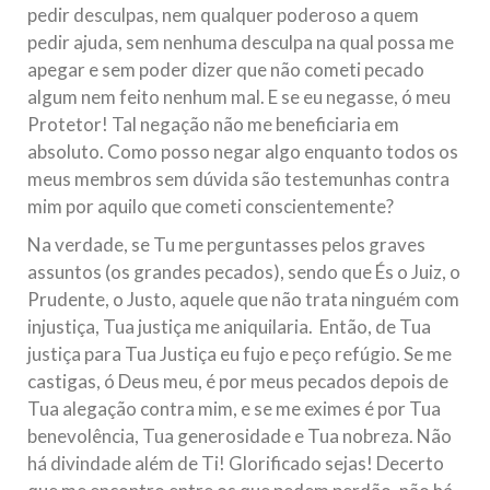
pedir desculpas, nem qualquer poderoso a quem
pedir ajuda, sem nenhuma desculpa na qual possa me
apegar e sem poder dizer que não cometi pecado
algum nem feito nenhum mal. E se eu negasse, ó meu
Protetor! Tal negação não me beneficiaria em
absoluto. Como posso negar algo enquanto todos os
meus membros sem dúvida são testemunhas contra
mim por aquilo que cometi conscientemente?
Na verdade, se Tu me perguntasses pelos graves
assuntos (os grandes pecados), sendo que És o Juiz, o
Prudente, o Justo, aquele que não trata ninguém com
injustiça, Tua justiça me aniquilaria. Então, de Tua
justiça para Tua Justiça eu fujo e peço refúgio. Se me
castigas, ó Deus meu, é por meus pecados depois de
Tua alegação contra mim, e se me eximes é por Tua
benevolência, Tua generosidade e Tua nobreza. Não
há divindade além de Ti! Glorificado sejas! Decerto