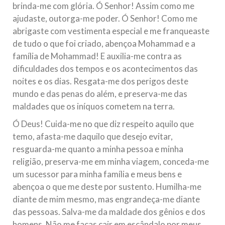
brinda-me com glória. Ó Senhor! Assim como me
ajudaste, outorga-me poder. Ó Senhor! Como me
abrigaste com vestimenta especial e me franqueaste
de tudo o que foi criado, abençoa Mohammad e a
família de Mohammad! E auxilia-me contra as
dificuldades dos tempos e os acontecimentos das
noites e os dias. Resgata-me dos perigos deste
mundo e das penas do além, e preserva-me das
maldades que os iníquos cometem na terra.
Ó Deus! Cuida-me no que diz respeito aquilo que
temo, afasta-me daquilo que desejo evitar,
resguarda-me quanto a minha pessoa e minha
religião, preserva-me em minha viagem, conceda-me
um sucessor para minha família e meus bens e
abençoa o que me deste por sustento. Humilha-me
diante de mim mesmo, mas engrandeça-me diante
das pessoas. Salva-me da maldade dos gênios e dos
homens. Não me faças cair em escândalo por meus