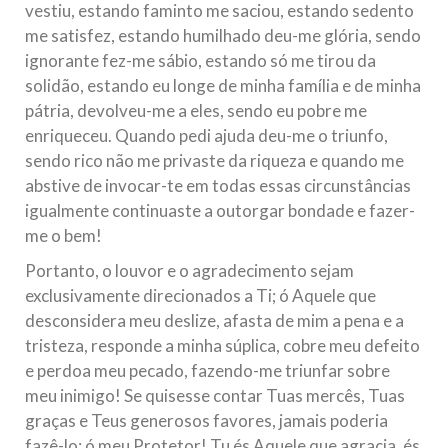
vestiu, estando faminto me saciou, estando sedento
me satisfez, estando humilhado deu-me glória, sendo
ignorante fez-me sábio, estando só me tirou da
solidão, estando eu longe de minha família e de minha
pátria, devolveu-me a eles, sendo eu pobre me
enriqueceu. Quando pedi ajuda deu-me o triunfo,
sendo rico não me privaste da riqueza e quando me
abstive de invocar-te em todas essas circunstâncias
igualmente continuaste a outorgar bondade e fazer-
me o bem!
Portanto, o louvor e o agradecimento sejam
exclusivamente direcionados a Ti; ó Aquele que
desconsidera meu deslize, afasta de mim a pena e a
tristeza, responde a minha súplica, cobre meu defeito
e perdoa meu pecado, fazendo-me triunfar sobre
meu inimigo! Se quisesse contar Tuas mercês, Tuas
graças e Teus generosos favores, jamais poderia
fazê-lo; ó meu Protetor! Tu és Aquele que agracia, és