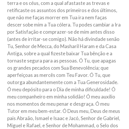
terra e os céus, com a qual afastaste as trevas e
retificaste os assuntos dos primeiros e dos últimos,
que não me faças morrer em Tua ira nem faças
descer sobe mim a Tua cólera. Tu podes cambiar a Ira
por Satisfação e comprazer-se de mim antes disso
(antes de irritar-se comigo). Não há divindade senão
Tu, Senhor de Mecca, do Masharil Haram e da Casa
Antiga, sobre a qual fizeste baixar Tua bênção e a
tornaste segura para as pessoas. Ó Tu, que apagas
os grandes pecados com Sua Benevolência; que
aperfeiçoas as mercês com Teu Favor. Ó Tu, que
outorga abundantemente com a Tua Generosidade.
Ó meu depósito para o Dia de minha dificuldade! Ó
meu companheiro em minha solidão! Ó meu auxílio
nos momentos de meu penar e desgraça. Ó meu
Tutor em meu bem-estar. Ó Deus meu, Deus de meus
pais Abraão, Ismael e Isaac e Jacó, Senhor de Gabriel,
Miguel e Rafael, e Senhor de Mohammad, o Selo dos