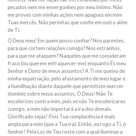
pecados nem me envergonhes por meu íntimo. Não
me proves com minhas ações nem apagues em mim
Tuas mercês. Não permitas que confie em outro além
de Ti.
Ó Deus meu! Em quem posso confiar? Nos parentes,
para que cortem relações comigo? Nos estranhos,
para que me ataquem? Naqueles que me consideram
fraco (ou querem enfraquecer-me) enquanto És meu
Senhor e Dono de meus assuntos? A Ti me queixo de
minha expatriação, pelo afastamento de meu lugar e
a humilhação diante daquele que permitiste exercer
domínio sobre meus assuntos. Ó Deus! Não Te
encolerizes contra mim, pois se não Te encolerizares
comigo, a mim não importará a ira dos demais.
Glorificado sejas! Pois Tua complacência é mais
ampla para mim (que a Tua ira). Então, eu rogo a Ti, ó
Senhor! Pela Luz de Teu rosto com a qual iluminas a