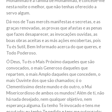
Mohammad e a família de Mohammad, e concede-me
nesta noite o melhor, que não tenhas oferecido a
servo algum.
Dá-nos de Tuas mercês manifestas e secretas, e as
graças renovadas, as provas que afastas e as penas
que fazes desaparecer, as invocações ouvidas, as
boas obras aceitas e as más ações encobertas, pois
Tu és Sutil, Bem Informado acerca do que queres, e
Todo Poderoso.
Ó Deus, Tu és o Mais Próximo daqueles que são
convocados, o mais Generoso daqueles que
repartem, o mais Amplo daqueles que concedem, o
mais Ouvinte dos que são chamados; ó o
Clementíssimo deste mundo e do outro, o Mui
Misericordioso de ambos os mundos! Além de ti, não
há nada desejado, nem qualquer objetivo, nem
esperança alguma. Eu tenho Te invocado e tens me
escutado; eu tenho Te pedido e tens me outorgado;