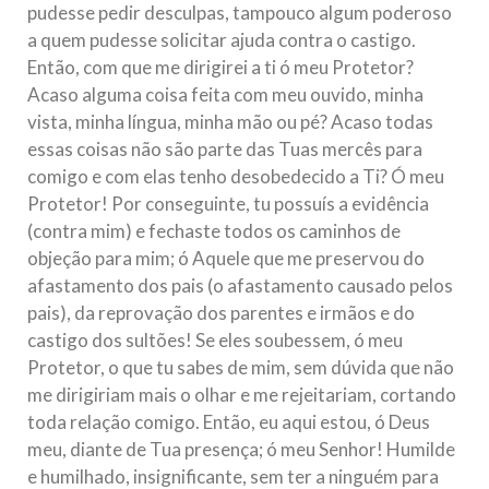
pudesse pedir desculpas, tampouco algum poderoso
a quem pudesse solicitar ajuda contra o castigo.
Então, com que me dirigirei a ti ó meu Protetor?
Acaso alguma coisa feita com meu ouvido, minha
vista, minha língua, minha mão ou pé? Acaso todas
essas coisas não são parte das Tuas mercês para
comigo e com elas tenho desobedecido a Ti? Ó meu
Protetor! Por conseguinte, tu possuís a evidência
(contra mim) e fechaste todos os caminhos de
objeção para mim; ó Aquele que me preservou do
afastamento dos pais (o afastamento causado pelos
pais), da reprovação dos parentes e irmãos e do
castigo dos sultões! Se eles soubessem, ó meu
Protetor, o que tu sabes de mim, sem dúvida que não
me dirigiriam mais o olhar e me rejeitariam, cortando
toda relação comigo. Então, eu aqui estou, ó Deus
meu, diante de Tua presença; ó meu Senhor! Humilde
e humilhado, insignificante, sem ter a ninguém para