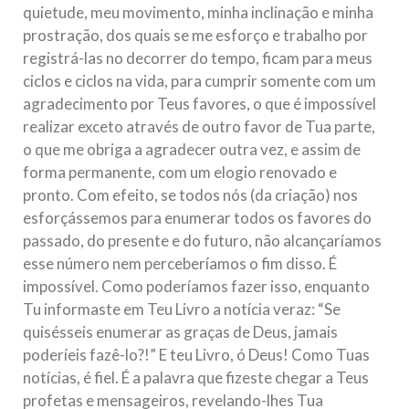
quietude, meu movimento, minha inclinação e minha
prostração, dos quais se me esforço e trabalho por
registrá-las no decorrer do tempo, ficam para meus
ciclos e ciclos na vida, para cumprir somente com um
agradecimento por Teus favores, o que é impossível
realizar exceto através de outro favor de Tua parte,
o que me obriga a agradecer outra vez, e assim de
forma permanente, com um elogio renovado e
pronto. Com efeito, se todos nós (da criação) nos
esforçássemos para enumerar todos os favores do
passado, do presente e do futuro, não alcançaríamos
esse número nem perceberíamos o fim disso. É
impossível. Como poderíamos fazer isso, enquanto
Tu informaste em Teu Livro a notícia veraz: “Se
quisésseis enumerar as graças de Deus, jamais
poderíeis fazê-lo?!” E teu Livro, ó Deus! Como Tuas
notícias, é fiel. É a palavra que fizeste chegar a Teus
profetas e mensageiros, revelando-lhes Tua