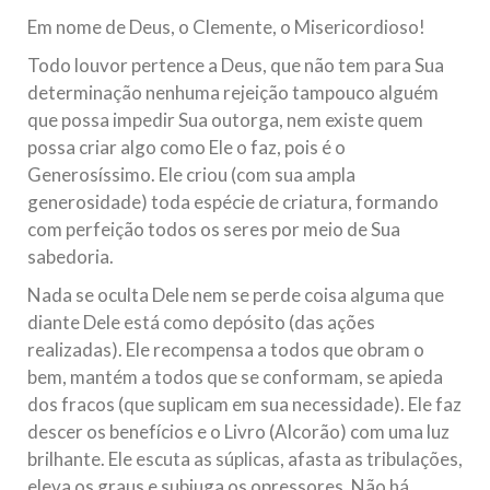
todos os irmãos e irmãs um novo
Em nome de Deus, o Clemente, o Misericordioso!
10 DE NOVEMBRO DE 2013
Todo louvor pertence a Deus, que não tem para Sua
Falecimento do Imam Ali Ibn Al-Hussein
determinação nenhuma rejeição tampouco alguém
(A.S.)
que possa impedir Sua outorga, nem existe quem
Em nome de Deus, o Clemente, o Misericordioso! Diante da
possa criar algo como Ele o faz, pois é o
data em que relembramos o martírio do quarto Imam dos
Generosíssimo. Ele criou (com sua ampla
muçulmanos, o Imam Ali Ibn Al-Hussein Ibn Ali Ibn Abi Táleb
(A.S.), conhecido por “Zein Al-Ábidin” (Formosura
generosidade) toda espécie de criatura, formando
com perfeição todos os seres por meio de Sua
NOTÍCIAS
sabedoria.
3 DE JULHO DE 2014
Nada se oculta Dele nem se perde coisa alguma que
Centro Islâmico no Brasil recebe o ex-
diante Dele está como depósito (das ações
ministro das Relações Exteriores da
realizadas). Ele recompensa a todos que obram o
República Islâmica do Irã
bem, mantém a todos que se conformam, se apieda
Na noite da quinta-feira, 03 de Abril, o Centro Islâmico no
dos fracos (que suplicam em sua necessidade). Ele faz
Brasil recebeu em sua sede, em São Paulo, o ex-ministro das
descer os benefícios e o Livro (Alcorão) com uma luz
Relações Exteriores da República Islâmica do Irã, Sr. Kamal
Kharrazi, que encontra-se visitando
brilhante. Ele escuta as súplicas, afasta as tribulações,
eleva os graus e subjuga os opressores. Não há