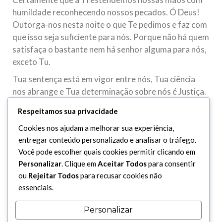
humildade reconhecendo nossos pecados. Ó Deus!
Outorga-nos nesta noite o que Te pedimos e faz com
que isso seja suficiente para nós. Porque não há quem
satisfaça o bastante nem há senhor alguma para nós,
exceto Tu.
Tua sentença está em vigor entre nós, Tua ciência
nos abrange e Tua determinação sobre nós é Justiça.
Determina, então, a nós o bem e torna-nos o povo do
Respeitamos sua privacidade
bem! Ó Deus! Por Tua generosidade, torna
Cookies nos ajudam a melhorar sua experiência,
obrigatória para nós a grande recompensa, o nobre
entregar conteúdo personalizado e analisar o tráfego.
depósito e a facilidade perpétua, e perdoa nossos
Você pode escolher quais cookies permitir clicando em
pecados. Não nos aniquiles junto com os que serão
Personalizar
. Clique em
Aceitar Todos
para consentir
aniquilados nem afastes de nós Tua compaixão nem
ou
Rejeitar Todos
para recusar cookies não
Tua misericórdia. Ó o Mais Misericordioso entre os
essenciais.
que têm misericórdia. Ó Deus! Faz de nós neste
momento aqueles que pedem e que Tu atendes,
Personalizar
aqueles que Te agradecem e para quem tu