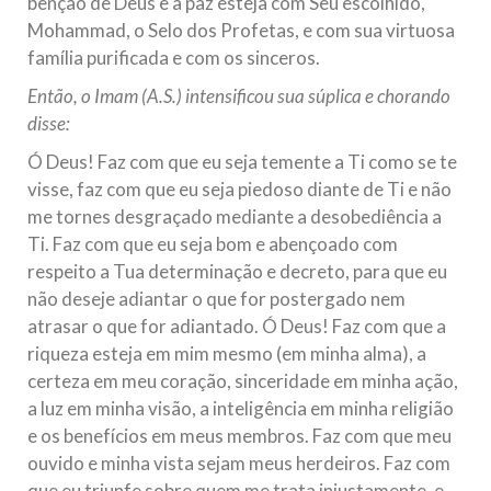
bênção de Deus e a paz esteja com Seu escolhido,
Mohammad, o Selo dos Profetas, e com sua virtuosa
família purificada e com os sinceros.
Então, o Imam (A.S.) intensificou sua súplica e chorando
disse:
Ó Deus! Faz com que eu seja temente a Ti como se te
visse, faz com que eu seja piedoso diante de Ti e não
me tornes desgraçado mediante a desobediência a
Ti. Faz com que eu seja bom e abençoado com
respeito a Tua determinação e decreto, para que eu
não deseje adiantar o que for postergado nem
atrasar o que for adiantado. Ó Deus! Faz com que a
riqueza esteja em mim mesmo (em minha alma), a
certeza em meu coração, sinceridade em minha ação,
a luz em minha visão, a inteligência em minha religião
e os benefícios em meus membros. Faz com que meu
ouvido e minha vista sejam meus herdeiros. Faz com
que eu triunfe sobre quem me trata injustamente, e