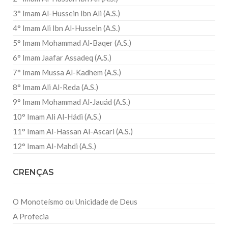
3° Imam Al-Hussein Ibn Ali (A.S.)
4° Imam Ali Ibn Al-Hussein (A.S.)
5° Imam Mohammad Al-Baqer (A.S.)
6° Imam Jaafar Assadeq (A.S.)
7° Imam Mussa Al-Kadhem (A.S.)
8° Imam Ali Al-Reda (A.S.)
9° Imam Mohammad Al-Jauád (A.S.)
10° Imam Ali Al-Hádi (A.S.)
11° Imam Al-Hassan Al-Ascari (A.S.)
12° Imam Al-Mahdi (A.S.)
CRENÇAS
O Monoteísmo ou Unicidade de Deus
A Profecia