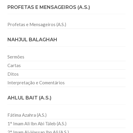
PROFETAS E MENSAGEIROS (A.S.)
Profetas e Mensageiros (A.S.)
NAHJUL BALAGHAH
Sermões
Cartas
Ditos
Interpretação e Comentários
AHLUL BAIT (A.S.)
Fátima Azahra (A.S.)
1° Imam Ali Ibn Abi Táleb (A.S.)
2° Imam Al-Hassan Ibn Ali (A.S.)