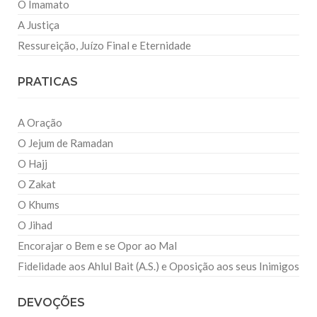
O Imamato
A Justiça
Ressureição, Juízo Final e Eternidade
PRATICAS
A Oração
O Jejum de Ramadan
O Hajj
O Zakat
O Khums
O Jihad
Encorajar o Bem e se Opor ao Mal
Fidelidade aos Ahlul Bait (A.S.) e Oposição aos seus Inimigos
DEVOÇÕES