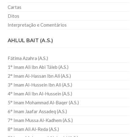
Cartas
Ditos
Interpretação e Comentários
AHLUL BAIT (A.S.)
Fátima Azahra (A.S.)
1° Imam Ali Ibn Abi Táleb (A.S.)
2° Imam Al-Hassan Ibn Ali (A.S.)
3° Imam Al-Hussein Ibn Ali (A.S.)
4° Imam Ali Ibn Al-Hussein (A.S.)
5° Imam Mohammad Al-Baqer (A.S.)
6° Imam Jaafar Assadeq (A.S.)
7° Imam Mussa Al-Kadhem (A.S.)
8° Imam Ali Al-Reda (A.S.)