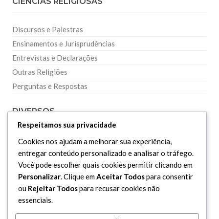
CIÊNCIAS RELIGIOSAS
Discursos e Palestras
Ensinamentos e Jurisprudências
Entrevistas e Declarações
Outras Religiões
Perguntas e Respostas
DIVERSOS
Respeitamos sua privacidade
Curiosidades
Cookies nos ajudam a melhorar sua experiência,
entregar conteúdo personalizado e analisar o tráfego.
Dicionário Islâmico
Você pode escolher quais cookies permitir clicando em
Downloads
Personalizar
. Clique em
Aceitar Todos
para consentir
ou
Rejeitar Todos
para recusar cookies não
essenciais.