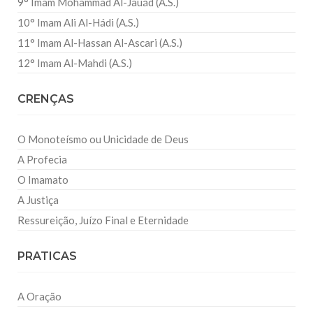
9° Imam Mohammad Al-Jauád (A.S.)
10° Imam Ali Al-Hádi (A.S.)
11° Imam Al-Hassan Al-Ascari (A.S.)
12° Imam Al-Mahdi (A.S.)
CRENÇAS
O Monoteísmo ou Unicidade de Deus
A Profecia
O Imamato
A Justiça
Ressureição, Juízo Final e Eternidade
PRATICAS
A Oração