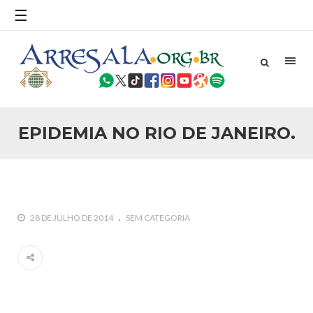
☰
25 DE SETEMBRO DE 2010
Necessárias Considerações Sobre o
Conflito
Por: Ahmed Ismail Introdução O presente artigo resume as
principais considerações do autor sobre os atentados de 11
de setembro e a subseqüente agressão americana ao
Afeganistão. As Raízes do Conflito Os atentados a Nova
EPIDEMIA NO RIO DE JANEIRO.
25 DE SETEMBRO DE 2010
As Sementes da Miséria e do Terror
Por: Ahmad Dallal Tradução: Ahmad Ismail Ainda aturdido
pelas imagens de morte e destruição que abalaram Nova
York em 11 de setembro, o mundo parece ter entrado numa
guerra cultural e religiosa de magnitude. Mais
28 DE JULHO DE 2014
SEM CATEGORIA
5 DE NOVEMBRO DE 2013
Ano Novo Islâmico e Início de Muharam
Em nome de Deus, O Clemente, O Misericordioso! O Centro
Islâmico no Brasil parabeniza a nação islâmica pela chegada
no ano novo muçulmano de 1435 Hejrita. Desejamos a
todos os irmãos e irmãs um novo