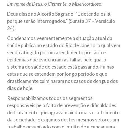
Em nome de Deus, o Clemente, o Misericordioso.
10 DE NOVEMBRO DE 2013
Falecimento do Imam Ali Ibn Al-Hussein
Deus disse no Alcorão Sagrado: “E detende-os lá,
(A.S.)
porque serão interrogados.” (Surata 37 – Versiculo
Em nome de Deus, o Clemente, o Misericordioso! Diante da
24).
data em que relembramos o martírio do quarto Imam dos
muçulmanos, o Imam Ali Ibn Al-Hussein Ibn Ali Ibn Abi Táleb
Condenamos veementemente a situação atual da
(A.S.), conhecido por “Zein Al-Ábidin” (Formosura
saúde pública no estado do Rio de Janeiro, o qual vem
sendo atingido por um atendimento precário e
NOTÍCIAS
epidemias que evidenciam as falhas pelo qual o
3 DE JULHO DE 2014
sistema de saúde do estado está passando. Falhas
Centro Islâmico no Brasil recebe o ex-
estas que se estendem por longo período e que
ministro das Relações Exteriores da
drasticamente culminaram nos casos de dengue dos
República Islâmica do Irã
dias de hoje.
Na noite da quinta-feira, 03 de Abril, o Centro Islâmico no
Responsabilizamos todos os segmentos
Brasil recebeu em sua sede, em São Paulo, o ex-ministro das
Relações Exteriores da República Islâmica do Irã, Sr. Kamal
responsáveis pela falta de prevenção e dificuldades
Kharrazi, que encontra-se visitando
de tratamento que agravam ainda mais o sofrimento
da sociedade. E exigimos destes mesmos setores um
trabalho organizado com o intuito de alcançar uma