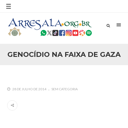
☰
25 DE SETEMBRO DE 2010
Necessárias Considerações Sobre o
Conflito
Por: Ahmed Ismail Introdução O presente artigo resume as
principais considerações do autor sobre os atentados de 11
de setembro e a subseqüente agressão americana ao
Afeganistão. As Raízes do Conflito Os atentados a Nova
GENOCÍDIO NA FAIXA DE GAZA
25 DE SETEMBRO DE 2010
As Sementes da Miséria e do Terror
Por: Ahmad Dallal Tradução: Ahmad Ismail Ainda aturdido
pelas imagens de morte e destruição que abalaram Nova
York em 11 de setembro, o mundo parece ter entrado numa
guerra cultural e religiosa de magnitude. Mais
28 DE JULHO DE 2014
SEM CATEGORIA
5 DE NOVEMBRO DE 2013
Ano Novo Islâmico e Início de Muharam
Em nome de Deus, O Clemente, O Misericordioso! O Centro
Islâmico no Brasil parabeniza a nação islâmica pela chegada
no ano novo muçulmano de 1435 Hejrita. Desejamos a
todos os irmãos e irmãs um novo