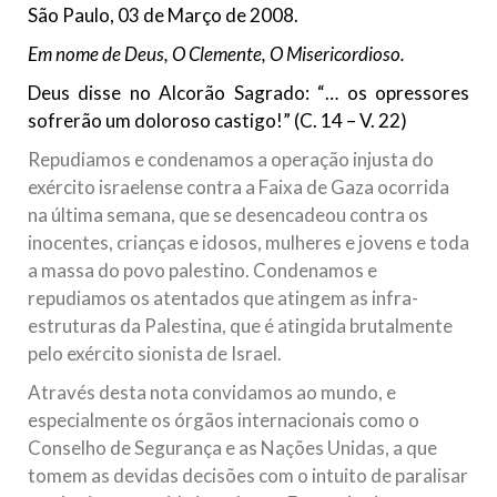
São Paulo, 03 de Março de 2008.
10 DE NOVEMBRO DE 2013
Falecimento do Imam Ali Ibn Al-Hussein
Em nome de Deus, O Clemente, O Misericordioso.
(A.S.)
Deus disse no Alcorão Sagrado: “… os opressores
Em nome de Deus, o Clemente, o Misericordioso! Diante da
sofrerão um doloroso castigo!” (C. 14 – V. 22)
data em que relembramos o martírio do quarto Imam dos
muçulmanos, o Imam Ali Ibn Al-Hussein Ibn Ali Ibn Abi Táleb
(A.S.), conhecido por “Zein Al-Ábidin” (Formosura
Repudiamos e condenamos a operação injusta do
exército israelense contra a Faixa de Gaza ocorrida
NOTÍCIAS
na última semana, que se desencadeou contra os
inocentes, crianças e idosos, mulheres e jovens e toda
3 DE JULHO DE 2014
a massa do povo palestino. Condenamos e
Centro Islâmico no Brasil recebe o ex-
repudiamos os atentados que atingem as infra-
ministro das Relações Exteriores da
estruturas da Palestina, que é atingida brutalmente
República Islâmica do Irã
pelo exército sionista de Israel.
Na noite da quinta-feira, 03 de Abril, o Centro Islâmico no
Brasil recebeu em sua sede, em São Paulo, o ex-ministro das
Através desta nota convidamos ao mundo, e
Relações Exteriores da República Islâmica do Irã, Sr. Kamal
Kharrazi, que encontra-se visitando
especialmente os órgãos internacionais como o
Conselho de Segurança e as Nações Unidas, a que
tomem as devidas decisões com o intuito de paralisar