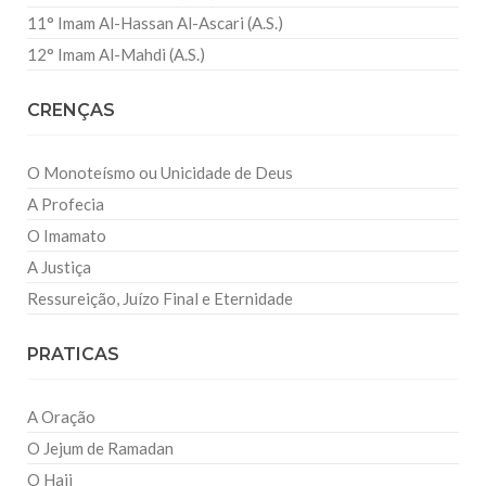
11° Imam Al-Hassan Al-Ascari (A.S.)
12° Imam Al-Mahdi (A.S.)
CRENÇAS
O Monoteísmo ou Unicidade de Deus
A Profecia
O Imamato
A Justiça
Ressureição, Juízo Final e Eternidade
PRATICAS
A Oração
O Jejum de Ramadan
O Hajj