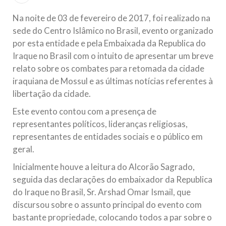
Islâmico no Brasil parabeniza a nação islâmica pela chegada
no ano novo muçulmano de 1435 Hejrita. Desejamos a
Na noite de 03 de fevereiro de 2017, foi realizado na
todos os irmãos e irmãs um novo
sede do Centro Islâmico no Brasil, evento organizado
por esta entidade e pela Embaixada da Republica do
10 DE NOVEMBRO DE 2013
Iraque no Brasil com o intuito de apresentar um breve
Falecimento do Imam Ali Ibn Al-Hussein
relato sobre os combates para retomada da cidade
(A.S.)
iraquiana de Mossul e as últimas notícias referentes à
Em nome de Deus, o Clemente, o Misericordioso! Diante da
data em que relembramos o martírio do quarto Imam dos
libertação da cidade.
muçulmanos, o Imam Ali Ibn Al-Hussein Ibn Ali Ibn Abi Táleb
(A.S.), conhecido por “Zein Al-Ábidin” (Formosura
Este evento contou com a presença de
representantes políticos, lideranças religiosas,
NOTÍCIAS
representantes de entidades sociais e o público em
geral.
3 DE JULHO DE 2014
Centro Islâmico no Brasil recebe o ex-
Inicialmente houve a leitura do Alcorão Sagrado,
ministro das Relações Exteriores da
seguida das declarações do embaixador da Republica
República Islâmica do Irã
do Iraque no Brasil, Sr. Arshad Omar Ismail, que
Na noite da quinta-feira, 03 de Abril, o Centro Islâmico no
discursou sobre o assunto principal do evento com
Brasil recebeu em sua sede, em São Paulo, o ex-ministro das
Relações Exteriores da República Islâmica do Irã, Sr. Kamal
bastante propriedade, colocando todos a par sobre o
Kharrazi, que encontra-se visitando