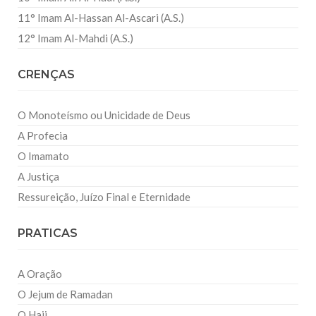
11° Imam Al-Hassan Al-Ascari (A.S.)
12° Imam Al-Mahdi (A.S.)
CRENÇAS
O Monoteísmo ou Unicidade de Deus
A Profecia
O Imamato
A Justiça
Ressureição, Juízo Final e Eternidade
PRATICAS
A Oração
O Jejum de Ramadan
O Hajj