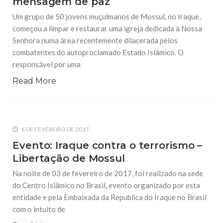
mensagem de paz
10 DE NOVEMBRO DE 2013
Um grupo de 50 jovens muçulmanos de Mossul, no Iraque,
Falecimento do Imam Ali Ibn Al-Hussein
(A.S.)
começou a limpar e restaurar uma igreja dedicada à Nossa
Em nome de Deus, o Clemente, o Misericordioso! Diante da
Senhora numa área recentemente dilacerada pelos
data em que relembramos o martírio do quarto Imam dos
muçulmanos, o Imam Ali Ibn Al-Hussein Ibn Ali Ibn Abi Táleb
combatentes do autoproclamado Estado Islâmico. O
(A.S.), conhecido por “Zein Al-Ábidin” (Formosura
responsável por uma
Read More
NOTÍCIAS
3 DE JULHO DE 2014
Centro Islâmico no Brasil recebe o ex-
ministro das Relações Exteriores da
República Islâmica do Irã
6 DE FEVEREIRO DE 2017
Na noite da quinta-feira, 03 de Abril, o Centro Islâmico no
Evento: Iraque contra o terrorismo –
Brasil recebeu em sua sede, em São Paulo, o ex-ministro das
Relações Exteriores da República Islâmica do Irã, Sr. Kamal
Libertação de Mossul
Kharrazi, que encontra-se visitando
Na noite de 03 de fevereiro de 2017, foi realizado na sede
do Centro Islâmico no Brasil, evento organizado por esta
entidade e pela Embaixada da Republica do Iraque no Brasil
com o intuito de