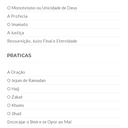
O Monoteísmo ou Unicidade de Deus
A Profecia
O Imamato
A Justiça
Ressureição, Juízo Final e Eternidade
PRATICAS
A Oração
O Jejum de Ramadan
O Hajj
O Zakat
O Khums
O Jihad
Encorajar o Bem e se Opor ao Mal