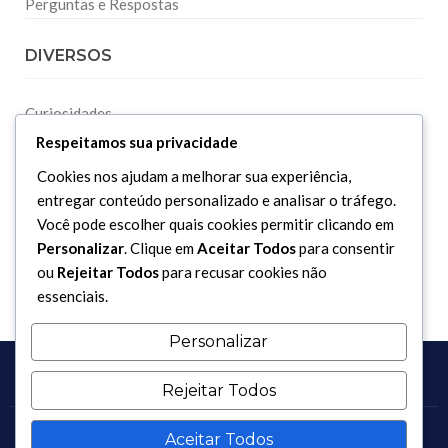
Perguntas e Respostas
DIVERSOS
Curiosidades
Respeitamos sua privacidade
Dicionário Islâmico
Downloads
Cookies nos ajudam a melhorar sua experiência,
entregar conteúdo personalizado e analisar o tráfego.
Você pode escolher quais cookies permitir clicando em
Personalizar
. Clique em
Aceitar Todos
para consentir
ou
Rejeitar Todos
para recusar cookies não
essenciais.
Personalizar
Rejeitar Todos
Aceitar Todos
Copyright 2017 - 2026 / Todos os direitos reservados.