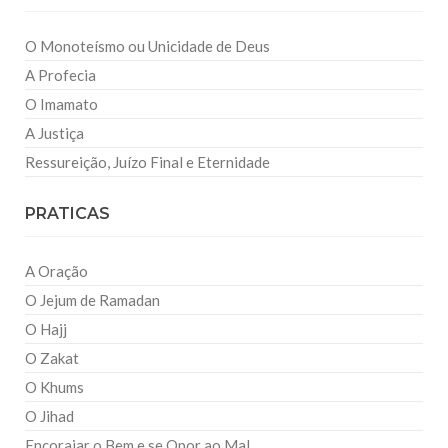
O Monoteísmo ou Unicidade de Deus
A Profecia
O Imamato
A Justiça
Ressureição, Juízo Final e Eternidade
PRATICAS
A Oração
O Jejum de Ramadan
O Hajj
O Zakat
O Khums
O Jihad
Encorajar o Bem e se Opor ao Mal