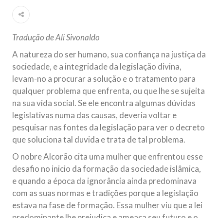
Islâmico no Brasil parabeniza a nação islâmica pela chegada
no ano novo muçulmano de 1435 Hejrita. Desejamos a
todos os irmãos e irmãs um novo
Tradução de Ali Sivonaldo
10 DE NOVEMBRO DE 2013
A natureza do ser humano, sua confiança na justiça da
Falecimento do Imam Ali Ibn Al-Hussein
sociedade, e a integridade da legislação divina,
(A.S.)
levam-no a procurar a solução e o tratamento para
Em nome de Deus, o Clemente, o Misericordioso! Diante da
data em que relembramos o martírio do quarto Imam dos
qualquer problema que enfrenta, ou que lhe se sujeita
muçulmanos, o Imam Ali Ibn Al-Hussein Ibn Ali Ibn Abi Táleb
(A.S.), conhecido por “Zein Al-Ábidin” (Formosura
na sua vida social. Se ele encontra algumas dúvidas
legislativas numa das causas, deveria voltar e
NOTÍCIAS
pesquisar nas fontes da legislação para ver o decreto
que soluciona tal duvida e trata de tal problema.
3 DE JULHO DE 2014
O nobre Alcorão cita uma mulher que enfrentou esse
Centro Islâmico no Brasil recebe o ex-
desafio no inicio da formação da sociedade islâmica,
ministro das Relações Exteriores da
e quando a época da ignorância ainda predominava
República Islâmica do Irã
com as suas normas e tradições porque a legislação
Na noite da quinta-feira, 03 de Abril, o Centro Islâmico no
Brasil recebeu em sua sede, em São Paulo, o ex-ministro das
estava na fase de formação. Essa mulher viu que a lei
Relações Exteriores da República Islâmica do Irã, Sr. Kamal
Kharrazi, que encontra-se visitando
predominante lhe prejudica e ameaça seu futuro e o