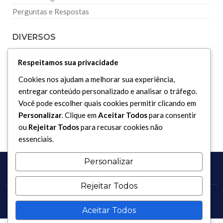
Perguntas e Respostas
DIVERSOS
Respeitamos sua privacidade
Curiosidades
Cookies nos ajudam a melhorar sua experiência,
Dicionário Islâmico
entregar conteúdo personalizado e analisar o tráfego.
Downloads
Você pode escolher quais cookies permitir clicando em
Personalizar
. Clique em
Aceitar Todos
para consentir
ou
Rejeitar Todos
para recusar cookies não
essenciais.
Personalizar
Rejeitar Todos
Copyright 2017 - 2026 / Todos os direitos reservados.
Aceitar Todos