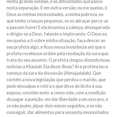
minha grande solidão, e as dificuldades que passo
nesta separação. E em outra versão: eu me queixo, ó
Deus as minhas necessidades, a minha pobreza, eu
que tenho crianças pequenas, se os abraçar perco-as
e passam fome! E ela levantou a cabeça, desesperada
e dirigiu-se a Deus, falando e implorando: Ó Deus eu
me queixo a ti sobre minha situação, faça descer ao
seu profeta algo, e ficou nessa insistência até que o
profeta recebesse ordem pela revelação da sura que
trata do seu assunto. O profeta chegou dizendo boas
noticias a Khaulah. Ela disse: Boas? Aí o profeta leu o
começo da sura da discussão (Almujadalah). Que
contém a nova legislação que perdoa o marido, que
pede desculpas e retira o que disse de ilícito à sua
esposa, considerando-a como mãe, com a condição
de pagar a punição, em dar liberdade a um escravo, e
se não puder, jejuar dois meses seguidos, e se não
conseguir, dar alimentos para sessenta necessitados