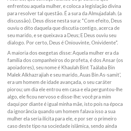
enfrentou aquela mulher, e coloca a legislação divina
para resolver tal questão. É a sura da Almujadalah. (a
discussão). Deus disse nesta sura: “Com efeito, Deus
ouviu o dito daquela que discutia contigo, acerca de
seu marido, e se queixava a Deus; E Deus ouviu seu
dialogo. Por certo, Deus é Oniouvinte, Onividente”.
A maioria dos exegetas disse: Aquela mulher era da
família dos companheiros do profeta, é dos Ansar (os
apoiadores), seu nome é Khaulah Bint Taálaba Bin
Malek Alkhazrajiah e seu marido, Auas Bin As-samit’,
era um homem de idade avançada, o seu caráter
piorou; um dia ele entrou em casa e ela perguntou-lhe
algo, ele ficou nervoso e disse-lhe: você pra mim
daqui por diante é igual minha mãe, isto pois na época
da ignorância quando um homem falava isso a sua
mulher ela seria ilícita para ele, e por ser o primeiro
caso deste tipo na sociedade islâmica, sendo ainda