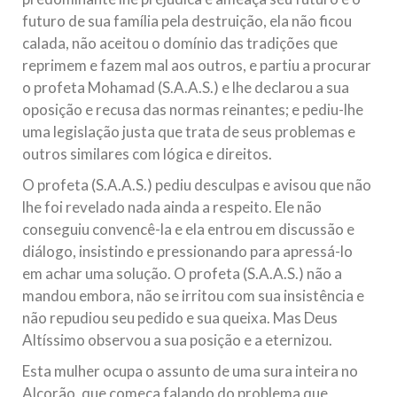
futuro de sua família pela destruição, ela não ficou
calada, não aceitou o domínio das tradições que
reprimem e fazem mal aos outros, e partiu a procurar
o profeta Mohamad (S.A.A.S.) e lhe declarou a sua
oposição e recusa das normas reinantes; e pediu-lhe
uma legislação justa que trata de seus problemas e
outros similares com lógica e direitos.
O profeta (S.A.A.S.) pediu desculpas e avisou que não
lhe foi revelado nada ainda a respeito. Ele não
conseguiu convencê-la e ela entrou em discussão e
diálogo, insistindo e pressionando para apressá-lo
em achar uma solução. O profeta (S.A.A.S.) não a
mandou embora, não se irritou com sua insistência e
não repudiou seu pedido e sua queixa. Mas Deus
Altíssimo observou a sua posição e a eternizou.
Esta mulher ocupa o assunto de uma sura inteira no
Alcorão, que começa falando do problema que