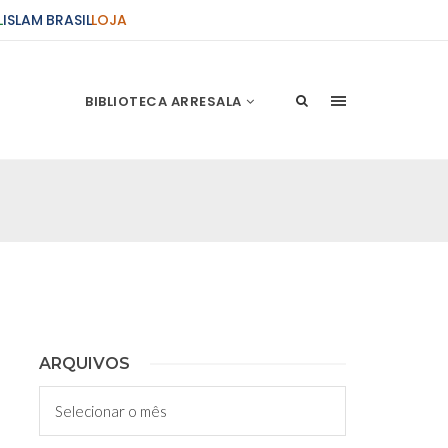
L
ISLAM BRASIL
LOJA
BIBLIOTECA ARRESALA
ções Sobre o Conflito
 presente artigo resume as principais
s atentados de 11 de setembro e a subseqüente
stão. As Raízes do Conflito Os atentados a Nova
nício de Muharam
ARQUIVOS
 Misericordioso! O Centro Islâmico no Brasil
Arquivos
ela chegada no ano novo muçulmano de 1435
irmãos e irmãs um novo