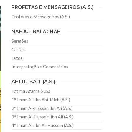
PROFETAS E MENSAGEIROS (A.S.)
Profetas e Mensageiros (A.S.)
sil recebe o ex-ministro das
 República Islâmica do Irã
NAHJUL BALAGHAH
Abril, o Centro Islâmico no Brasil recebeu em sua
ro das Relações Exteriores da República Islâmica
Sermões
encontra-se visitando
Cartas
Ditos
Interpretação e Comentários
AHLUL BAIT (A.S.)
Fátima Azahra (A.S.)
1° Imam Ali Ibn Abi Táleb (A.S.)
2° Imam Al-Hassan Ibn Ali (A.S.)
3° Imam Al-Hussein Ibn Ali (A.S.)
4° Imam Ali Ibn Al-Hussein (A.S.)