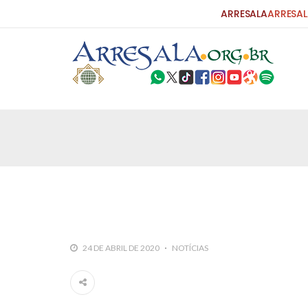
ARRESALA
ARRESAL
25 DE SETEMBRO DE 2010
Carta do Bispo da Flórida ao Pres
Por: Robert Bowan Tradução: Ahmed Ismail (Env
da Igreja Católica, tenente-coronel ex-combaten
verdade ao povo, sr. Presidente, sobre o terrori
terrorismo não
25 DE SETEMBRO DE 2010
As Sementes da Miséria e do Terr
24 DE ABRIL DE 2020
NOTÍCIAS
Por: Ahmad Dallal Tradução: Ahmad Ismail Ainda
morte e destruição que abalaram Nova York em 
ter entrado numa guerra cultural e religiosa de 