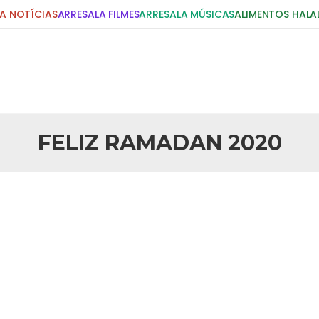
A NOTÍCIAS
ARRESALA FILMES
ARRESALA MÚSICAS
ALIMENTOS HALA
DIGITE E PRESSIONE ENTER!
POSTS RECENTES
FELIZ RAMADAN 2020
25 DE SETEMBRO DE 2010
idente Bush
Necessárias Considera
iada por Robert Bowan, Bispo
Por: Ahmed Ismail Introdução O
te) Senhor presidente: Conte a
considerações do autor sobre o
smo. Se os mitos acerca do
agressão americana ao Afegani
5 DE NOVEMBRO DE 2013
or
Ano Novo Islâmico e I
 aturdido pelas imagens de
Em nome de Deus, O Clemente, O
11 de setembro, o mundo parece
parabeniza a nação islâmica p
magnitude. Mais
Hejrita. Desejamos a todos os 