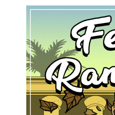
10 DE NOVEMBRO DE 2013
Falecimento do Imam Ali Ibn Al-Hu
Em nome de Deus, o Clemente, o Misericordioso!
relembramos o martírio do quarto Imam dos muçu
Hussein Ibn Ali Ibn Abi Táleb (A.S.), conhecido p