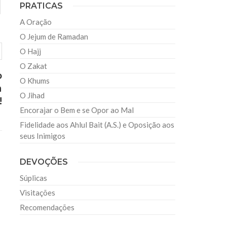
PRATICAS
A Oração
O Jejum de Ramadan
O Hajj
O Zakat
o
O Khums
a
O Jihad
!
Encorajar o Bem e se Opor ao Mal
Fidelidade aos Ahlul Bait (A.S.) e Oposição aos
seus Inimigos
DEVOÇÕES
Súplicas
Visitações
Recomendações