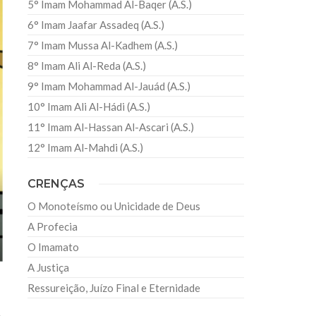
5° Imam Mohammad Al-Baqer (A.S.)
6° Imam Jaafar Assadeq (A.S.)
7° Imam Mussa Al-Kadhem (A.S.)
8° Imam Ali Al-Reda (A.S.)
9° Imam Mohammad Al-Jauád (A.S.)
10° Imam Ali Al-Hádi (A.S.)
11° Imam Al-Hassan Al-Ascari (A.S.)
12° Imam Al-Mahdi (A.S.)
CRENÇAS
O Monoteísmo ou Unicidade de Deus
A Profecia
O Imamato
A Justiça
Ressureição, Juízo Final e Eternidade