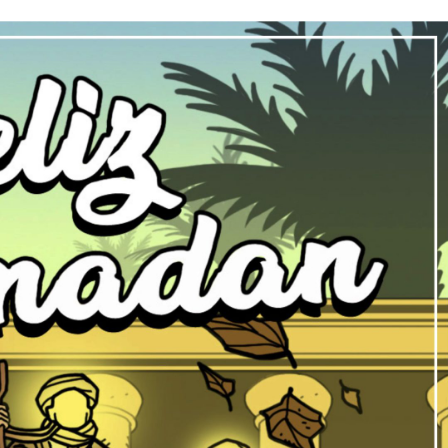
NOTÍCIAS
ssein (A.S.)
3 DE JULHO DE 2014
 Diante da data em que
Centro Islâmico no Bra
lmanos, o Imam Ali Ibn Al-
Relações Exteriores da
or “Zein Al-Ábidin” (Formosura
Na noite da quinta-feira, 03 de 
sede, em São Paulo, o ex-minist
do Irã, Sr. Kamal Kharrazi, que 