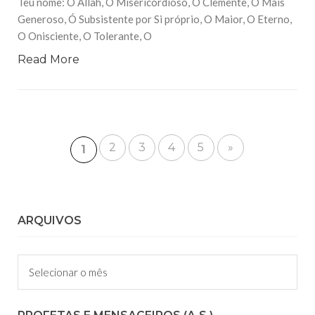
Teu nome: Ó Allah, Ó Misericordioso, O Clemente, O Mais
Generoso, Ó Subsistente por Si próprio, O Maior, O Eterno,
O Onisciente, O Tolerante, O
Read More
2
3
4
5
»
1
ARQUIVOS
Arquivos