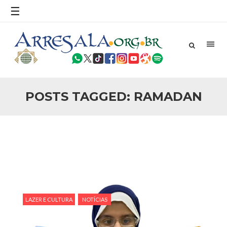
povo, sr. Presidente, sobre o terrorismo. Se os mitos acerca
☰
do terrorismo não
25 DE SETEMBRO DE 2010
Necessárias Considerações Sobre o
Conflito
Por: Ahmed Ismail Introdução O presente artigo resume as
principais considerações do autor sobre os atentados de 11
de setembro e a subseqüente agressão americana ao
Afeganistão. As Raízes do Conflito Os atentados a Nova
POSTS TAGGED: RAMADAN
25 DE SETEMBRO DE 2010
As Sementes da Miséria e do Terror
Por: Ahmad Dallal Tradução: Ahmad Ismail Ainda aturdido
pelas imagens de morte e destruição que abalaram Nova
York em 11 de setembro, o mundo parece ter entrado numa
guerra cultural e religiosa de magnitude. Mais
5 DE NOVEMBRO DE 2013
Ano Novo Islâmico e Início de Muharam
Em nome de Deus, O Clemente, O Misericordioso! O Centro
Islâmico no Brasil parabeniza a nação islâmica pela chegada
LAZER E CULTURA
NOTÍCIAS
no ano novo muçulmano de 1435 Hejrita. Desejamos a
todos os irmãos e irmãs um novo