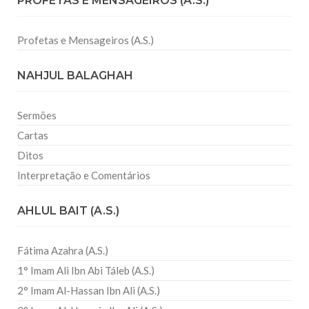
PROFETAS E MENSAGEIROS (A.S.)
Profetas e Mensageiros (A.S.)
NAHJUL BALAGHAH
Sermões
Cartas
Ditos
Interpretação e Comentários
AHLUL BAIT (A.S.)
Fátima Azahra (A.S.)
1° Imam Ali Ibn Abi Táleb (A.S.)
2° Imam Al-Hassan Ibn Ali (A.S.)