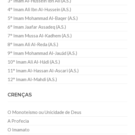
3° Imam Al-Hussein Ibn Ali (A.S.)
4° Imam Ali Ibn Al-Hussein (A.S.)
5° Imam Mohammad Al-Baqer (A.S.)
6° Imam Jaafar Assadeq (A.S.)
7° Imam Mussa Al-Kadhem (A.S.)
8° Imam Ali Al-Reda (A.S.)
9° Imam Mohammad Al-Jauád (A.S.)
10° Imam Ali Al-Hádi (A.S.)
11° Imam Al-Hassan Al-Ascari (A.S.)
12° Imam Al-Mahdi (A.S.)
CRENÇAS
O Monoteísmo ou Unicidade de Deus
A Profecia
O Imamato