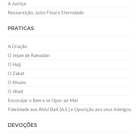
A Justiça
Ressureição, Juízo Final e Eternidade
PRATICAS
A Oração
O Jejum de Ramadan
O Hajj
O Zakat
O Khums
O Jihad
Encorajar o Bem e se Opor ao Mal
Fidelidade aos Ahlul Bait (A.S.) e Oposição aos seus Inimigos
DEVOÇÕES