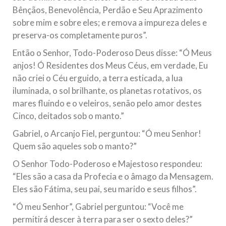
Bênçãos, Benevolência, Perdão e Seu Aprazimento
sobre mim e sobre eles; e remova a impureza deles e
preserva-os completamente puros”.
Então o Senhor, Todo-Poderoso Deus disse: “Ó Meus
anjos! Ó Residentes dos Meus Céus, em verdade, Eu
não criei o Céu erguido, a terra esticada, a lua
iluminada, o sol brilhante, os planetas rotativos, os
mares fluindo e o veleiros, senão pelo amor destes
Cinco, deitados sob o manto.”
Gabriel, o Arcanjo Fiel, perguntou: “Ó meu Senhor!
Quem são aqueles sob o manto?”
O Senhor Todo-Poderoso e Majestoso respondeu:
“Eles são a casa da Profecia e o âmago da Mensagem.
Eles são Fátima, seu pai, seu marido e seus filhos”.
“Ó meu Senhor”, Gabriel perguntou: “Você me
permitirá descer à terra para ser o sexto deles?”