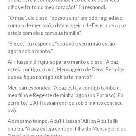
olhos e fruto do meu coração!” Eu respondi.
“Ó mãe”, ele disse, “posso sentir um odor agradável
como o de meu avô, o Mensageiro de Deus, que a paz
esteja com ele e com sua família”.
“Sim, é,” eu respondi, “seu avô e seu irmão estão
agora sob o manto.”
Al-Hussain dirigiu-se para o manto e disse: “A paz
esteja contigo, ó avô, Mensageiro de Deus. Permite
que eu fique contigo sob este manto?”
Meu pai respondeu: “A paz esteja contigo também,
meu filho e Regente de minha lagoa (no Paraíso). Eu
permito.” E Al-Hussain entrou sob o manto com seu
avô.
Ao mesmo tempo, Abu’l-Hassan ʻAli ibn Abu Talib
entrou, “A paz esteja contigo, filha do Mensageiro de