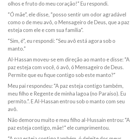
olhos e fruto do meu coração!” Eu respondi.
“Ó mãe”, ele disse, “posso sentir um odor agradável
como o de meu avô, o Mensageiro de Deus, que a paz
esteja com ele e com sua família”.
“Sim, é”, eu respondi: “Seu avô está agora sob o
manto.”
Al-Hassan moveu-se em direção ao manto e disse: “A
paz esteja com você, ó avô, ó Mensageiro de Deus.
Permite que eu fique contigo sob este manto?”
Meu pai respondeu: “A paz esteja contigo também,
meu filho e Regente de minha lagoa (no Paraíso). Eu
permito.”. E Al-Hassan entrou sob o manto com seu
avô.
Não demorou muito e meu filho al-Hussain entrou: “A
paz esteja contigo, mãe!” ele cumprimentou.
“A paz esteja contigo também, ó deleite dos meus