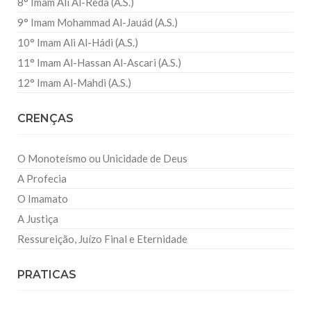
8° Imam Ali Al-Reda (A.S.)
9° Imam Mohammad Al-Jauád (A.S.)
10° Imam Ali Al-Hádi (A.S.)
11° Imam Al-Hassan Al-Ascari (A.S.)
12° Imam Al-Mahdi (A.S.)
CRENÇAS
O Monoteísmo ou Unicidade de Deus
A Profecia
O Imamato
A Justiça
Ressureição, Juízo Final e Eternidade
PRATICAS