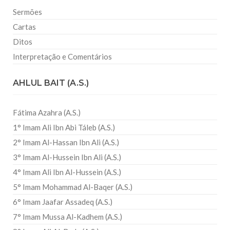
Sermões
Cartas
Ditos
Interpretação e Comentários
AHLUL BAIT (A.S.)
Fátima Azahra (A.S.)
1° Imam Ali Ibn Abi Táleb (A.S.)
2° Imam Al-Hassan Ibn Ali (A.S.)
3° Imam Al-Hussein Ibn Ali (A.S.)
4° Imam Ali Ibn Al-Hussein (A.S.)
5° Imam Mohammad Al-Baqer (A.S.)
6° Imam Jaafar Assadeq (A.S.)
7° Imam Mussa Al-Kadhem (A.S.)