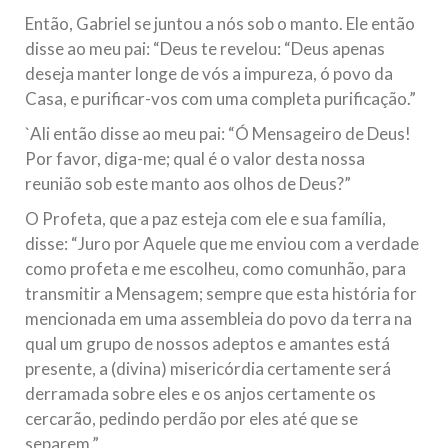
Então, Gabriel se juntou a nós sob o manto. Ele então
disse ao meu pai: “Deus te revelou: “Deus apenas
deseja manter longe de vós a impureza, ó povo da
Casa, e purificar-vos com uma completa purificação.”
`Ali então disse ao meu pai: “Ó Mensageiro de Deus!
Por favor, diga-me; qual é o valor desta nossa
reunião sob este manto aos olhos de Deus?”
O Profeta, que a paz esteja com ele e sua família,
disse: “Juro por Aquele que me enviou com a verdade
como profeta e me escolheu, como comunhão, para
transmitir a Mensagem; sempre que esta história for
mencionada em uma assembleia do povo da terra na
qual um grupo de nossos adeptos e amantes está
presente, a (divina) misericórdia certamente será
derramada sobre eles e os anjos certamente os
cercarão, pedindo perdão por eles até que se
separem.”