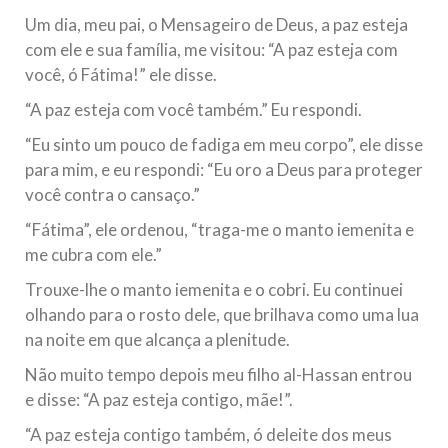
todos os irmãos e irmãs um novo
Um dia, meu pai, o Mensageiro de Deus, a paz esteja
com ele e sua família, me visitou: “A paz esteja com
10 DE NOVEMBRO DE 2013
você, ó Fátima!” ele disse.
Falecimento do Imam Ali Ibn Al-Hussein
(A.S.)
“A paz esteja com você também.” Eu respondi.
Em nome de Deus, o Clemente, o Misericordioso! Diante da
“Eu sinto um pouco de fadiga em meu corpo”, ele disse
data em que relembramos o martírio do quarto Imam dos
muçulmanos, o Imam Ali Ibn Al-Hussein Ibn Ali Ibn Abi Táleb
para mim, e eu respondi: “Eu oro a Deus para proteger
(A.S.), conhecido por “Zein Al-Ábidin” (Formosura
você contra o cansaço.”
NOTÍCIAS
“Fátima”, ele ordenou, “traga-me o manto iemenita e
me cubra com ele.”
3 DE JULHO DE 2014
Centro Islâmico no Brasil recebe o ex-
Trouxe-lhe o manto iemenita e o cobri. Eu continuei
ministro das Relações Exteriores da
olhando para o rosto dele, que brilhava como uma lua
na noite em que alcança a plenitude.
República Islâmica do Irã
Na noite da quinta-feira, 03 de Abril, o Centro Islâmico no
Não muito tempo depois meu filho al-Hassan entrou
Brasil recebeu em sua sede, em São Paulo, o ex-ministro das
Relações Exteriores da República Islâmica do Irã, Sr. Kamal
e disse: “A paz esteja contigo, mãe!”.
Kharrazi, que encontra-se visitando
“A paz esteja contigo também, ó deleite dos meus