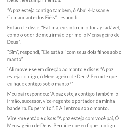
Deus”, ele cumprimentou.
“A paz esteja contigo também, ó Abu’l-Hassan e
Comandante dos Fiéis”, respondi.
Então ele disse: “Fátima, eu sinto um odor agradável,
como o odor de meu irmão e primo, o Mensageiro de
Deus”.
“Sim”, respondi, “Ele está ali com seus dois filhos sob o
manto”.
`Ali moveu-se em direção ao manto e disse: “A paz
esteja contigo, ó Mensageiro de Deus! Permite que
eu fique contigo sob o manto?”
Meu pai respondeu: “A paz esteja contigo também, ó
irmão, sucessor, vice-regente e portador da minha
bandeira. Eu permito.”. E Ali entrou sob o manto.
Virei-me então e disse: “A paz esteja com você pai, Ó
Mensageiro de Deus. Permite que eu fique contigo