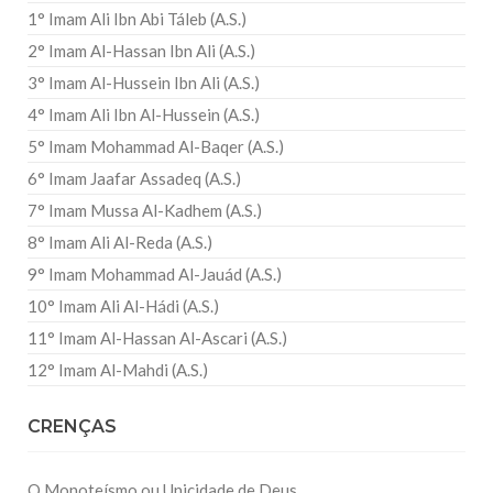
1° Imam Ali Ibn Abi Táleb (A.S.)
2° Imam Al-Hassan Ibn Ali (A.S.)
3° Imam Al-Hussein Ibn Ali (A.S.)
4° Imam Ali Ibn Al-Hussein (A.S.)
5° Imam Mohammad Al-Baqer (A.S.)
6° Imam Jaafar Assadeq (A.S.)
7° Imam Mussa Al-Kadhem (A.S.)
8° Imam Ali Al-Reda (A.S.)
9° Imam Mohammad Al-Jauád (A.S.)
10° Imam Ali Al-Hádi (A.S.)
11° Imam Al-Hassan Al-Ascari (A.S.)
12° Imam Al-Mahdi (A.S.)
CRENÇAS
O Monoteísmo ou Unicidade de Deus