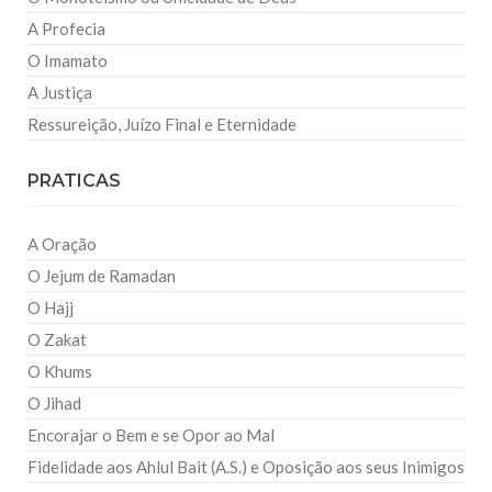
A Profecia
O Imamato
A Justiça
Ressureição, Juízo Final e Eternidade
PRATICAS
A Oração
O Jejum de Ramadan
O Hajj
O Zakat
O Khums
O Jihad
Encorajar o Bem e se Opor ao Mal
Fidelidade aos Ahlul Bait (A.S.) e Oposição aos seus Inimigos