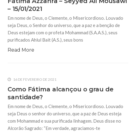
Fátima Azzahra – Seyyed Ali Mousawi
10 DE NOVEMBRO DE 2013
– 15/01/2021
Falecimento do Imam Ali Ibn Al-Hussein
(A.S.)
Em nome de Deus, o Clemente, o Misericordioso. Louvado
Em nome de Deus, o Clemente, o Misericordioso! Diante da
seja Deus, o Senhor do universo, que a paz e a benção de
data em que relembramos o martírio do quarto Imam dos
muçulmanos, o Imam Ali Ibn Al-Hussein Ibn Ali Ibn Abi Táleb
Deus estejam com o profeta Mohammad (S.A.A.S.), seus
(A.S.), conhecido por “Zein Al-Ábidin” (Formosura
purificados Ahlul Bait (A.S.), seus bons
Read More
NOTÍCIAS
3 DE JULHO DE 2014
Centro Islâmico no Brasil recebe o ex-
ministro das Relações Exteriores da
República Islâmica do Irã
16 DE FEVEREIRO DE 2021
Na noite da quinta-feira, 03 de Abril, o Centro Islâmico no
Como Fátima alcançou o grau de
Brasil recebeu em sua sede, em São Paulo, o ex-ministro das
Relações Exteriores da República Islâmica do Irã, Sr. Kamal
santidade?
Kharrazi, que encontra-se visitando
Em nome de Deus, o Clemente, o Misericordioso. Louvado
seja Deus o senhor do universo, que a paz de Deus esteja
com Mohammad e sua purificada linhagem. Deus disse no
Alcorão Sagrado: “Em verdade, agraciamos-te