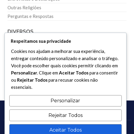
Outras Religiões
Perguntas e Respostas
DIVERSOS
Respeitamos sua privacidade
Curiosidades
Cookies nos ajudam a melhorar sua experiência,
Dicionário Islâmico
entregar conteúdo personalizado e analisar o tráfego.
Você pode escolher quais cookies permitir clicando em
Downloads
Personalizar
. Clique em
Aceitar Todos
para consentir
ou
Rejeitar Todos
para recusar cookies não
essenciais.
Personalizar
Rejeitar Todos
Aceitar Todos
Copyright 2017 - 2026 / Todos os direitos reservados.