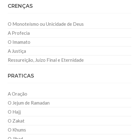
CRENÇAS
O Monoteísmo ou Unicidade de Deus
A Profecia
O Imamato
A Justiça
Ressureição, Juízo Final e Eternidade
PRATICAS
A Oração
O Jejum de Ramadan
O Hajj
O Zakat
O Khums
O Jihad