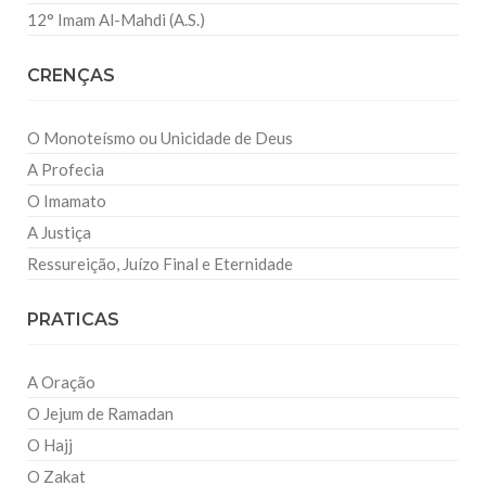
12° Imam Al-Mahdi (A.S.)
CRENÇAS
O Monoteísmo ou Unicidade de Deus
A Profecia
O Imamato
A Justiça
Ressureição, Juízo Final e Eternidade
PRATICAS
A Oração
O Jejum de Ramadan
O Hajj
O Zakat