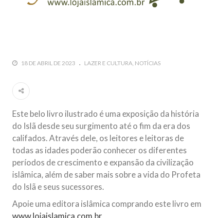
todos os irmãos e irmãs um novo
10 DE NOVEMBRO DE 2013
Falecimento do Imam Ali Ibn Al-Hussein
(A.S.)
Em nome de Deus, o Clemente, o Misericordioso! Diante da
18 DE ABRIL DE 2023
LAZER E CULTURA
NOTÍCIAS
data em que relembramos o martírio do quarto Imam dos
muçulmanos, o Imam Ali Ibn Al-Hussein Ibn Ali Ibn Abi Táleb
(A.S.), conhecido por “Zein Al-Ábidin” (Formosura
NOTÍCIAS
Este belo livro ilustrado é uma exposição da história
do Islã desde seu surgimento até o fim da era dos
3 DE JULHO DE 2014
califados. Através dele, os leitores e leitoras de
Centro Islâmico no Brasil recebe o ex-
todas as idades poderão conhecer os diferentes
ministro das Relações Exteriores da
períodos de crescimento e expansão da civilização
República Islâmica do Irã
islâmica, além de saber mais sobre a vida do Profeta
Na noite da quinta-feira, 03 de Abril, o Centro Islâmico no
Brasil recebeu em sua sede, em São Paulo, o ex-ministro das
do Islã e seus sucessores.
Relações Exteriores da República Islâmica do Irã, Sr. Kamal
Kharrazi, que encontra-se visitando
Apoie uma editora islâmica comprando este livro em
www.lojaislamica.com.br