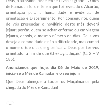
Deus, o altíssimo, disse em seu livro sagrado: “O mês
10 DE NOVEMBRO DE 2013
de Ramadan foi o mês em que foi revelado o Alcorão,
Falecimento do Imam Ali Ibn Al-Hussein
orientação para a humanidade e evidência de
(A.S.)
orientação e Discernimento. Por conseguinte, quem
Em nome de Deus, o Clemente, o Misericordioso! Diante da
de vós presenciar o novilúnio deste mês deverá
data em que relembramos o martírio do quarto Imam dos
jejuar; porém, quem se achar enfermo ou em viagem
muçulmanos, o Imam Ali Ibn Al-Hussein Ibn Ali Ibn Abi Táleb
(A.S.), conhecido por “Zein Al-Ábidin” (Formosura
jejuará, depois, o mesmo número de dias. Deus vos
deseja a comodidade e não a dificuldade, mas cumpri
NOTÍCIAS
o número (de dias), e glorificai a Deus por ter-vos
orientado, a fim de que (Lhe) agradeçais” (C. 2 – V
3 DE JULHO DE 2014
185).
Centro Islâmico no Brasil recebe o ex-
ministro das Relações Exteriores da
Anunciamos que hoje, dia 06 de Maio de 2019,
República Islâmica do Irã
inicia-se o Mês de Ramadan e o seu jejum
Na noite da quinta-feira, 03 de Abril, o Centro Islâmico no
Brasil recebeu em sua sede, em São Paulo, o ex-ministro das
Que Deus abençoe a todos os Muçulmanos pela
Relações Exteriores da República Islâmica do Irã, Sr. Kamal
chegada do Mês de Ramadan!
Kharrazi, que encontra-se visitando