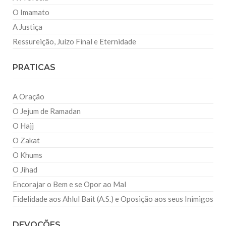
O Imamato
A Justiça
Ressureição, Juízo Final e Eternidade
PRATICAS
A Oração
O Jejum de Ramadan
O Hajj
O Zakat
O Khums
O Jihad
Encorajar o Bem e se Opor ao Mal
Fidelidade aos Ahlul Bait (A.S.) e Oposição aos seus Inimigos
DEVOÇÕES