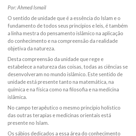
todos os irmãos e irmãs um novo
Por: Ahmed Ismail
10 DE NOVEMBRO DE 2013
O sentido de unidade que é a essência do Islam e o
Falecimento do Imam Ali Ibn Al-Hussein
fundamento de todos seus princípios e leis, é também
(A.S.)
a linha mestra do pensamento islâmico na aplicação
Em nome de Deus, o Clemente, o Misericordioso! Diante da
do conhecimento e na compreensão da realidade
data em que relembramos o martírio do quarto Imam dos
objetiva da natureza.
muçulmanos, o Imam Ali Ibn Al-Hussein Ibn Ali Ibn Abi Táleb
(A.S.), conhecido por “Zein Al-Ábidin” (Formosura
Desta compreensão da unidade que rege e
estabelece a natureza das coisas, todas as ciências se
NOTÍCIAS
desenvolveram no mundo islâmico. Este sentido de
3 DE JULHO DE 2014
unidade está presente tanto na matemática, na
Centro Islâmico no Brasil recebe o ex-
química e na física como na filosofia e na medicina
ministro das Relações Exteriores da
islâmica.
República Islâmica do Irã
No campo terapêutico o mesmo princípio holístico
Na noite da quinta-feira, 03 de Abril, o Centro Islâmico no
das outras terapias e medicinas orientais está
Brasil recebeu em sua sede, em São Paulo, o ex-ministro das
Relações Exteriores da República Islâmica do Irã, Sr. Kamal
presente no Islam.
Kharrazi, que encontra-se visitando
Os sábios dedicados a essa área do conhecimento