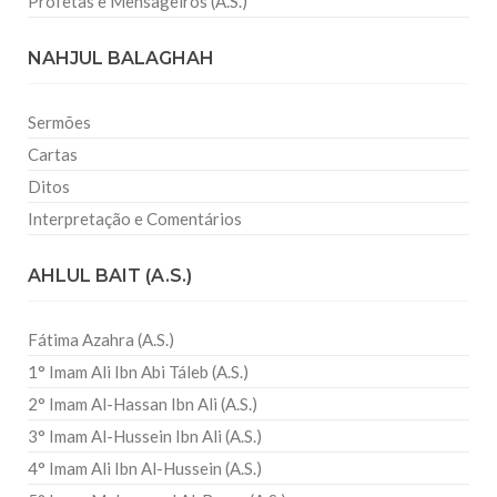
Profetas e Mensageiros (A.S.)
NAHJUL BALAGHAH
Sermões
Cartas
Ditos
Interpretação e Comentários
AHLUL BAIT (A.S.)
Fátima Azahra (A.S.)
1° Imam Ali Ibn Abi Táleb (A.S.)
2° Imam Al-Hassan Ibn Ali (A.S.)
3° Imam Al-Hussein Ibn Ali (A.S.)
4° Imam Ali Ibn Al-Hussein (A.S.)