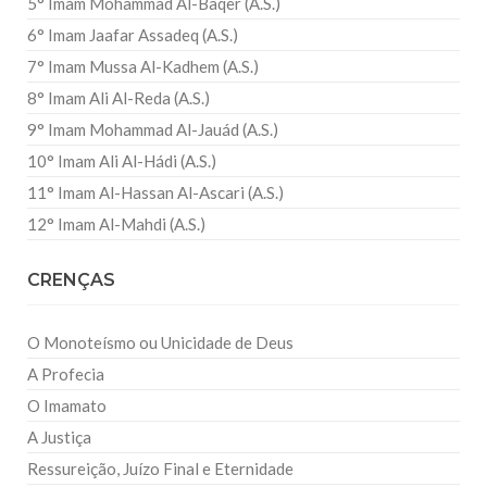
5° Imam Mohammad Al-Baqer (A.S.)
6° Imam Jaafar Assadeq (A.S.)
7° Imam Mussa Al-Kadhem (A.S.)
8° Imam Ali Al-Reda (A.S.)
9° Imam Mohammad Al-Jauád (A.S.)
10° Imam Ali Al-Hádi (A.S.)
11° Imam Al-Hassan Al-Ascari (A.S.)
12° Imam Al-Mahdi (A.S.)
CRENÇAS
O Monoteísmo ou Unicidade de Deus
A Profecia
O Imamato
A Justiça
Ressureição, Juízo Final e Eternidade