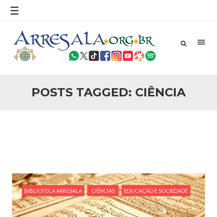
povo, sr. Presidente, sobre o terrorismo. Se os mitos acerca
☰
do terrorismo não
25 DE SETEMBRO DE 2010
Necessárias Considerações Sobre o
Conflito
Por: Ahmed Ismail Introdução O presente artigo resume as
principais considerações do autor sobre os atentados de 11
de setembro e a subseqüente agressão americana ao
Afeganistão. As Raízes do Conflito Os atentados a Nova
POSTS TAGGED: CIÊNCIA
25 DE SETEMBRO DE 2010
As Sementes da Miséria e do Terror
Por: Ahmad Dallal Tradução: Ahmad Ismail Ainda aturdido
pelas imagens de morte e destruição que abalaram Nova
York em 11 de setembro, o mundo parece ter entrado numa
guerra cultural e religiosa de magnitude. Mais
5 DE NOVEMBRO DE 2013
Ano Novo Islâmico e Início de Muharam
Em nome de Deus, O Clemente, O Misericordioso! O Centro
Islâmico no Brasil parabeniza a nação islâmica pela chegada
BIBLIOTECA ARRESALA
CIÊNCIAS
EDUCAÇÃO E SOCIEDADE
no ano novo muçulmano de 1435 Hejrita. Desejamos a
todos os irmãos e irmãs um novo