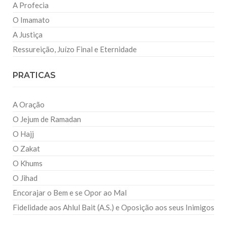
A Profecia
O Imamato
A Justiça
Ressureição, Juízo Final e Eternidade
PRATICAS
A Oração
O Jejum de Ramadan
O Hajj
O Zakat
O Khums
O Jihad
Encorajar o Bem e se Opor ao Mal
Fidelidade aos Ahlul Bait (A.S.) e Oposição aos seus Inimigos