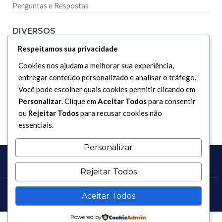
Perguntas e Respostas
DIVERSOS
Respeitamos sua privacidade
Curiosidades
Cookies nos ajudam a melhorar sua experiência,
Dicionário Islâmico
entregar conteúdo personalizado e analisar o tráfego.
Downloads
Você pode escolher quais cookies permitir clicando em
Personalizar
. Clique em
Aceitar Todos
para consentir
ou
Rejeitar Todos
para recusar cookies não
essenciais.
Personalizar
Rejeitar Todos
Aceitar Todos
Copyright 2017 - 2026 / Todos os direitos reservados.
Powered by