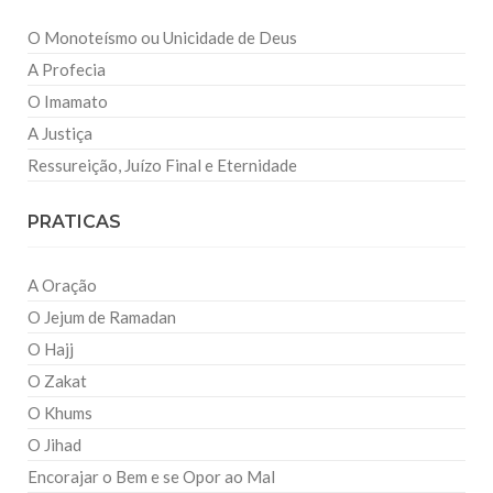
O Monoteísmo ou Unicidade de Deus
A Profecia
O Imamato
A Justiça
Ressureição, Juízo Final e Eternidade
PRATICAS
A Oração
O Jejum de Ramadan
O Hajj
O Zakat
O Khums
O Jihad
Encorajar o Bem e se Opor ao Mal