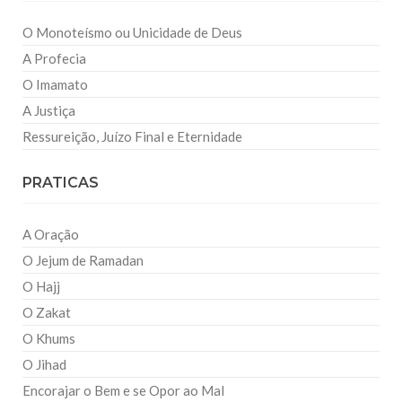
O Monoteísmo ou Unicidade de Deus
A Profecia
O Imamato
A Justiça
Ressureição, Juízo Final e Eternidade
PRATICAS
A Oração
O Jejum de Ramadan
O Hajj
O Zakat
O Khums
O Jihad
Encorajar o Bem e se Opor ao Mal