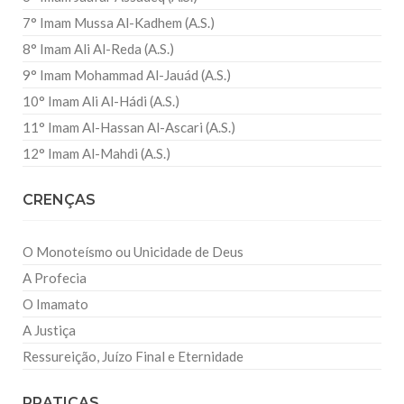
7° Imam Mussa Al-Kadhem (A.S.)
8° Imam Ali Al-Reda (A.S.)
9° Imam Mohammad Al-Jauád (A.S.)
10° Imam Ali Al-Hádi (A.S.)
11° Imam Al-Hassan Al-Ascari (A.S.)
12° Imam Al-Mahdi (A.S.)
CRENÇAS
O Monoteísmo ou Unicidade de Deus
A Profecia
O Imamato
A Justiça
Ressureição, Juízo Final e Eternidade
PRATICAS