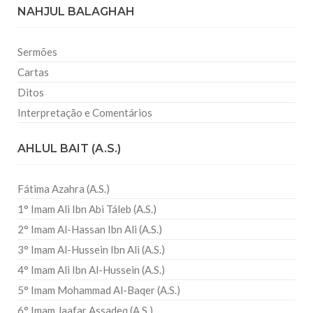
NAHJUL BALAGHAH
Sermões
Cartas
Ditos
Interpretação e Comentários
AHLUL BAIT (A.S.)
Fátima Azahra (A.S.)
1° Imam Ali Ibn Abi Táleb (A.S.)
2° Imam Al-Hassan Ibn Ali (A.S.)
3° Imam Al-Hussein Ibn Ali (A.S.)
4° Imam Ali Ibn Al-Hussein (A.S.)
5° Imam Mohammad Al-Baqer (A.S.)
6° Imam Jaafar Assadeq (A.S.)