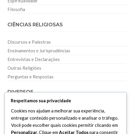
Espiritualidade
Filosofia
CIÊNCIAS RELIGIOSAS
Discursos e Palestras
Ensinamentos e Jurisprudências
Entrevistas e Declarações
Outras Religiões
Perguntas e Respostas
DIVERSOS
Respeitamos sua privacidade
Curiosidades
Cookies nos ajudam a melhorar sua experiência,
entregar conteúdo personalizado e analisar o tráfego.
Dicionário Islâmico
Você pode escolher quais cookies permitir clicando em
Downloads
Personalizar
. Clique em
Aceitar Todos
para consentir