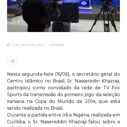
todos os irmãos e irmãs um novo
10 DE NOVEMBRO DE 2013
Falecimento do Imam Ali Ibn Al-Hussein
(A.S.)
Em nome de Deus, o Clemente, o Misericordioso! Diante da
data em que relembramos o martírio do quarto Imam dos
3 DE JULHO DE 2014
NOTÍCIAS
muçulmanos, o Imam Ali Ibn Al-Hussein Ibn Ali Ibn Abi Táleb
(A.S.), conhecido por “Zein Al-Ábidin” (Formosura
NOTÍCIAS
Nesta segunda-feira (16/06), o secretário geral do
3 DE JULHO DE 2014
Centro Islâmico no Brasil, Sr. Nasseredin Khazraji,
Centro Islâmico no Brasil recebe o ex-
participou como convidado da rede de TV Fox
ministro das Relações Exteriores da
Sports da transmissão do primeiro jogo da seleção
República Islâmica do Irã
iraniana na Copa do Mundo de 2014, que está
Na noite da quinta-feira, 03 de Abril, o Centro Islâmico no
Brasil recebeu em sua sede, em São Paulo, o ex-ministro das
sendo realizada no Brasil.
Relações Exteriores da República Islâmica do Irã, Sr. Kamal
Durante a partida entre Irã e Nigéria, realizada em
Kharrazi, que encontra-se visitando
Curitiba, o Sr. Nasereddin Khazraji falou sobre a