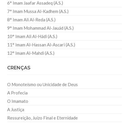
6° Imam Jaafar Assadeq (A.S.)
7° Imam Mussa Al-Kadhem (A.S.)
8° Imam Ali Al-Reda (A.S.)
9° Imam Mohammad Al-Jauád (A.S.)
10° Imam Ali Al-Hádi (A.S.)
11° Imam Al-Hassan Al-Ascari (A.S.)
12° Imam Al-Mahdi (A.S.)
CRENÇAS
O Monoteísmo ou Unicidade de Deus
A Profecia
O Imamato
A Justiça
Ressureição, Juízo Final e Eternidade