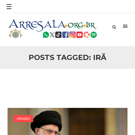
povo, sr. Presidente, sobre o terrorismo. Se os mitos acerca
☰
do terrorismo não
25 DE SETEMBRO DE 2010
Necessárias Considerações Sobre o
Conflito
Por: Ahmed Ismail Introdução O presente artigo resume as
principais considerações do autor sobre os atentados de 11
de setembro e a subseqüente agressão americana ao
Afeganistão. As Raízes do Conflito Os atentados a Nova
POSTS TAGGED: IRÃ
25 DE SETEMBRO DE 2010
As Sementes da Miséria e do Terror
Por: Ahmad Dallal Tradução: Ahmad Ismail Ainda aturdido
pelas imagens de morte e destruição que abalaram Nova
York em 11 de setembro, o mundo parece ter entrado numa
guerra cultural e religiosa de magnitude. Mais
5 DE NOVEMBRO DE 2013
Ano Novo Islâmico e Início de Muharam
Em nome de Deus, O Clemente, O Misericordioso! O Centro
Islâmico no Brasil parabeniza a nação islâmica pela chegada
OPINIÃO
no ano novo muçulmano de 1435 Hejrita. Desejamos a
todos os irmãos e irmãs um novo