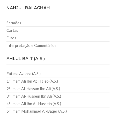
NAHJUL BALAGHAH
Sermões
Cartas
Ditos
Interpretação e Comentários
AHLUL BAIT (A.S.)
Fátima Azahra (A.S.)
1° Imam Ali Ibn Abi Táleb (A.S.)
2° Imam Al-Hassan Ibn Ali (A.S.)
3° Imam Al-Hussein Ibn Ali (A.S.)
4° Imam Ali Ibn Al-Hussein (A.S.)
5° Imam Mohammad Al-Baqer (A.S.)