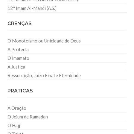
12° Imam Al-Mahdi (A.S.)
CRENÇAS
O Monoteísmo ou Unicidade de Deus
A Profecia
O Imamato
A Justiça
Ressureição, Juízo Final e Eternidade
PRATICAS
A Oração
O Jejum de Ramadan
O Hajj