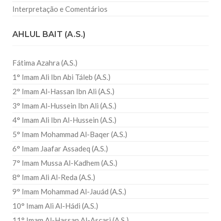
Interpretação e Comentários
AHLUL BAIT (A.S.)
Fátima Azahra (A.S.)
1° Imam Ali Ibn Abi Táleb (A.S.)
2° Imam Al-Hassan Ibn Ali (A.S.)
3° Imam Al-Hussein Ibn Ali (A.S.)
4° Imam Ali Ibn Al-Hussein (A.S.)
5° Imam Mohammad Al-Baqer (A.S.)
6° Imam Jaafar Assadeq (A.S.)
7° Imam Mussa Al-Kadhem (A.S.)
8° Imam Ali Al-Reda (A.S.)
9° Imam Mohammad Al-Jauád (A.S.)
10° Imam Ali Al-Hádi (A.S.)
11° Imam Al-Hassan Al-Ascari (A.S.)