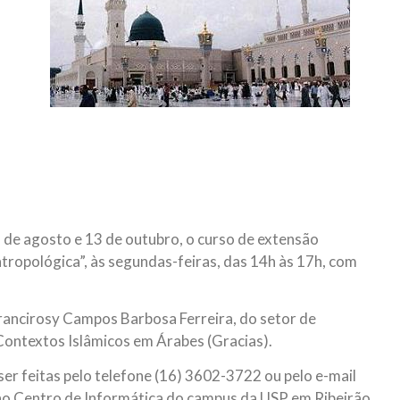
NOTÍCIAS
ssein (A.S.)
3 DE JULHO DE 2014
 Diante da data em que
Centro Islâmico no Bra
lmanos, o Imam Ali Ibn Al-
Relações Exteriores da
or “Zein Al-Ábidin” (Formosura
Na noite da quinta-feira, 03 de 
sede, em São Paulo, o ex-minist
do Irã, Sr. Kamal Kharrazi, que 
 de agosto e 13 de outubro, o curso de extensão
Antropológica”, às segundas-feiras, das 14h às 17h, com
rancirosy Campos Barbosa Ferreira, do setor de
ontextos Islâmicos em Árabes (Gracias).
ser feitas pelo telefone (16) 3602-3722 ou pelo e-mail
 no Centro de Informática do campus da USP em Ribeirão