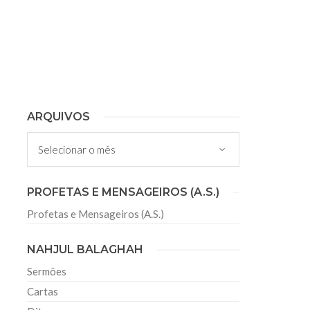
sil recebe o ex-ministro das
 República Islâmica do Irã
Abril, o Centro Islâmico no Brasil recebeu em sua
ro das Relações Exteriores da República Islâmica
encontra-se visitando
ARQUIVOS
Arquivos
PROFETAS E MENSAGEIROS (A.S.)
Profetas e Mensageiros (A.S.)
NAHJUL BALAGHAH
Sermões
Cartas