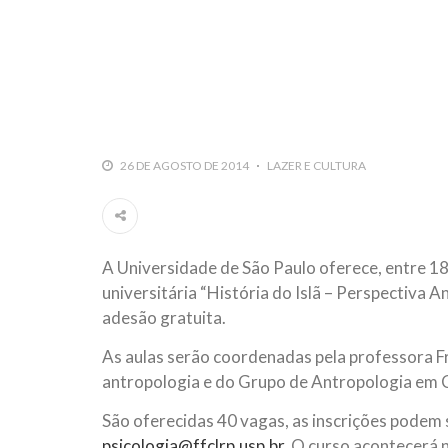
10 DE NOVEMBRO DE 2013
Falecimento do Imam Ali Ibn Al-Hu
Em nome de Deus, o Clemente, o Misericordioso!
relembramos o martírio do quarto Imam dos muçu
Hussein Ibn Ali Ibn Abi Táleb (A.S.), conhecido p
26 DE AGOSTO DE 2014
LAZER E CULTURA
A Universidade de São Paulo oferece, entre 18
universitária “História do Islã – Perspectiva 
adesão gratuita.
As aulas serão coordenadas pela professora F
antropologia e do Grupo de Antropologia em C
São oferecidas 40 vagas, as inscrições podem 
psicologia@ffclrp.usp.br
. O curso acontecerá