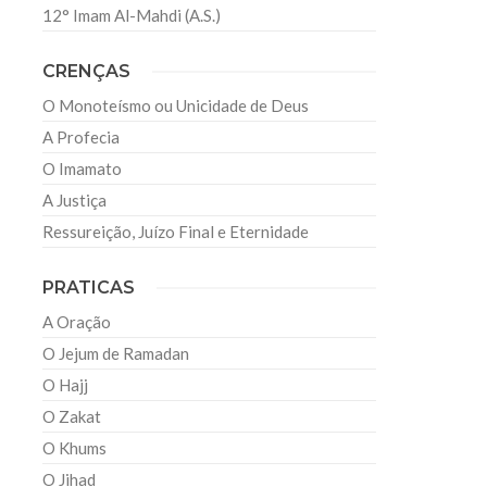
12° Imam Al-Mahdi (A.S.)
CRENÇAS
O Monoteísmo ou Unicidade de Deus
A Profecia
O Imamato
A Justiça
Ressureição, Juízo Final e Eternidade
PRATICAS
A Oração
O Jejum de Ramadan
O Hajj
O Zakat
O Khums
O Jihad