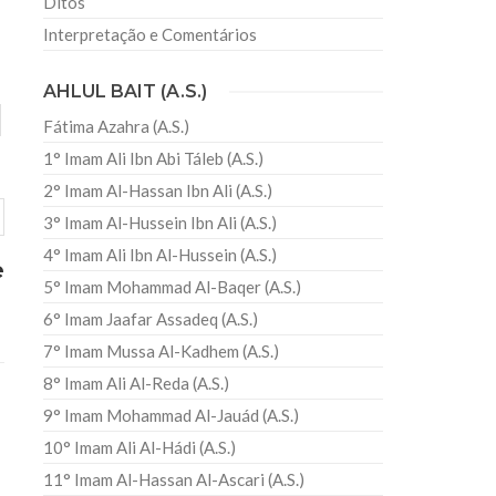
Ditos
Interpretação e Comentários
AHLUL BAIT (A.S.)
Fátima Azahra (A.S.)
1° Imam Ali Ibn Abi Táleb (A.S.)
2° Imam Al-Hassan Ibn Ali (A.S.)
3° Imam Al-Hussein Ibn Ali (A.S.)
4° Imam Ali Ibn Al-Hussein (A.S.)
e
5° Imam Mohammad Al-Baqer (A.S.)
6° Imam Jaafar Assadeq (A.S.)
7° Imam Mussa Al-Kadhem (A.S.)
8° Imam Ali Al-Reda (A.S.)
9° Imam Mohammad Al-Jauád (A.S.)
10° Imam Ali Al-Hádi (A.S.)
11° Imam Al-Hassan Al-Ascari (A.S.)