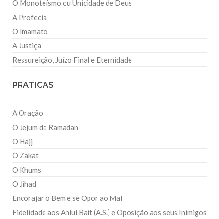
O Monoteísmo ou Unicidade de Deus
A Profecia
O Imamato
A Justiça
Ressureição, Juízo Final e Eternidade
PRATICAS
A Oração
O Jejum de Ramadan
O Hajj
O Zakat
O Khums
O Jihad
Encorajar o Bem e se Opor ao Mal
Fidelidade aos Ahlul Bait (A.S.) e Oposição aos seus Inimigos