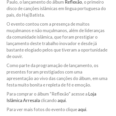
Paulo, o lançamento do álbum
Reflexão
, o primeiro
Na noite da quinta-feira, 03 de Abril, o Centro Islâmico no
disco de canções islâmicas em língua portuguesa do
Brasil recebeu em sua sede, em São Paulo, o ex-ministro das
Relações Exteriores da República Islâmica do Irã, Sr. Kamal
país, do Haj Batista.
Kharrazi, que encontra-se visitando
O evento contou com a presença de muitos
muçulmanos e não muçulmanos, além de lideranças
da comunidade islâmica, que foram prestigiar o
lançamento deste trabalho inovador e desde já
bastante elogiado pelos que tiveram a oportunidade
de ouvir.
Como parte da programação de lançamento, os
presentes foram prestigiados com uma
apresentação ao vivo das canções do álbum, em uma
festa muito bonita e repleta de fé e emoção.
Para comprar o álbum “Reflexão” acesse a
Loja
Islâmica Arresala
clicando
aqui
.
Para ver mais fotos do evento clique
aqui
.