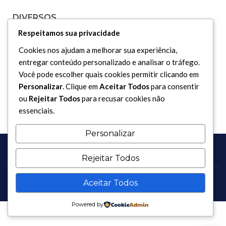
DIVERSOS
Respeitamos sua privacidade
Curiosidades
Cookies nos ajudam a melhorar sua experiência,
Dicionário Islâmico
entregar conteúdo personalizado e analisar o tráfego.
Você pode escolher quais cookies permitir clicando em
Downloads
Personalizar
. Clique em
Aceitar Todos
para consentir
ou
Rejeitar Todos
para recusar cookies não
essenciais.
Personalizar
Rejeitar Todos
Aceitar Todos
Copyright 2017 - 2026 / Todos os direitos reservados.
Powered by