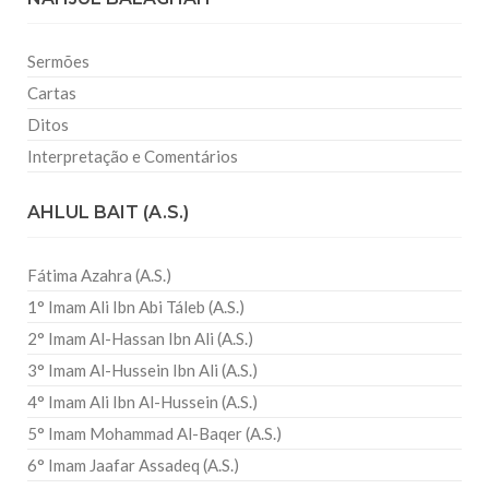
Sermões
Cartas
Ditos
Interpretação e Comentários
AHLUL BAIT (A.S.)
Fátima Azahra (A.S.)
1° Imam Ali Ibn Abi Táleb (A.S.)
2° Imam Al-Hassan Ibn Ali (A.S.)
3° Imam Al-Hussein Ibn Ali (A.S.)
4° Imam Ali Ibn Al-Hussein (A.S.)
5° Imam Mohammad Al-Baqer (A.S.)
6° Imam Jaafar Assadeq (A.S.)