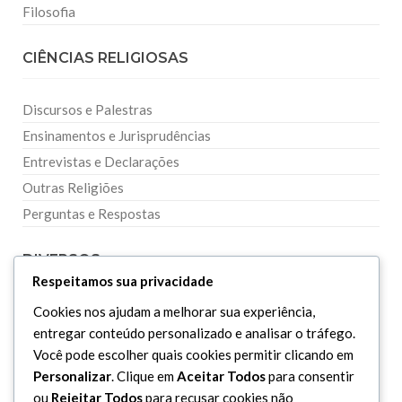
Filosofia
CIÊNCIAS RELIGIOSAS
Discursos e Palestras
Ensinamentos e Jurisprudências
Entrevistas e Declarações
Outras Religiões
Perguntas e Respostas
DIVERSOS
Respeitamos sua privacidade
Cookies nos ajudam a melhorar sua experiência,
Curiosidades
entregar conteúdo personalizado e analisar o tráfego.
Dicionário Islâmico
Você pode escolher quais cookies permitir clicando em
Downloads
Personalizar
. Clique em
Aceitar Todos
para consentir
ou
Rejeitar Todos
para recusar cookies não