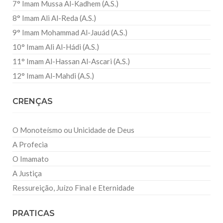
7° Imam Mussa Al-Kadhem (A.S.)
8° Imam Ali Al-Reda (A.S.)
9° Imam Mohammad Al-Jauád (A.S.)
10° Imam Ali Al-Hádi (A.S.)
11° Imam Al-Hassan Al-Ascari (A.S.)
12° Imam Al-Mahdi (A.S.)
CRENÇAS
O Monoteísmo ou Unicidade de Deus
A Profecia
O Imamato
A Justiça
Ressureição, Juízo Final e Eternidade
PRATICAS