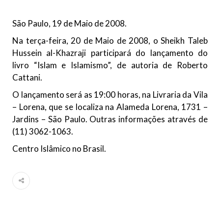
todos os irmãos e irmãs um novo
São Paulo, 19 de Maio de 2008.
10 DE NOVEMBRO DE 2013
Falecimento do Imam Ali Ibn Al-Hussein
Na terça-feira, 20 de Maio de 2008, o Sheikh Taleb
(A.S.)
Hussein al-Khazraji participará do lançamento do
Em nome de Deus, o Clemente, o Misericordioso! Diante da
livro “Islam e Islamismo”, de autoria de Roberto
data em que relembramos o martírio do quarto Imam dos
Cattani.
muçulmanos, o Imam Ali Ibn Al-Hussein Ibn Ali Ibn Abi Táleb
(A.S.), conhecido por “Zein Al-Ábidin” (Formosura
O lançamento será as 19:00 horas, na Livraria da Vila
– Lorena, que se localiza na Alameda Lorena, 1731 –
NOTÍCIAS
Jardins – São Paulo. Outras informações através de
3 DE JULHO DE 2014
(11) 3062-1063.
Centro Islâmico no Brasil recebe o ex-
Centro Islâmico no Brasil.
ministro das Relações Exteriores da
República Islâmica do Irã
Na noite da quinta-feira, 03 de Abril, o Centro Islâmico no
Brasil recebeu em sua sede, em São Paulo, o ex-ministro das
Relações Exteriores da República Islâmica do Irã, Sr. Kamal
Kharrazi, que encontra-se visitando