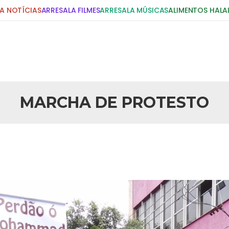
A NOTÍCIAS
ARRESALA FILMES
ARRESALA MÚSICAS
ALIMENTOS HALA
DIGITE E PRESSIONE ENTER!
POSTS RECENTES
MARCHA DE PROTESTO
25 DE SETEMBRO DE 2010
idente Bush
Necessárias Considera
iada por Robert Bowan, Bispo
Por: Ahmed Ismail Introdução O
te) Senhor presidente: Conte a
considerações do autor sobre o
smo. Se os mitos acerca do
agressão americana ao Afegani
5 DE NOVEMBRO DE 2013
or
Ano Novo Islâmico e I
 aturdido pelas imagens de
Em nome de Deus, O Clemente, O
11 de setembro, o mundo parece
parabeniza a nação islâmica p
magnitude. Mais
Hejrita. Desejamos a todos os 