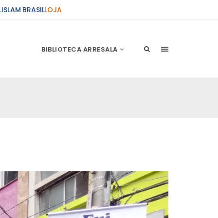
L
ISLAM BRASIL
LOJA
BIBLIOTECA ARRESALA
ções Sobre o Conflito
 presente artigo resume as principais
s atentados de 11 de setembro e a subseqüente
stão. As Raízes do Conflito Os atentados a Nova
nício de Muharam
 Misericordioso! O Centro Islâmico no Brasil
ela chegada no ano novo muçulmano de 1435
irmãos e irmãs um novo