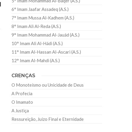
5° Imam Mohammad Al-Baqer (A.S.)
l
6° Imam Jaafar Assadeq (A.S.)
7° Imam Mussa Al-Kadhem (A.S.)
8° Imam Ali Al-Reda (A.S.)
9° Imam Mohammad Al-Jauád (A.S.)
10° Imam Ali Al-Hádi (A.S.)
11° Imam Al-Hassan Al-Ascari (A.S.)
12° Imam Al-Mahdi (A.S.)
CRENÇAS
O Monoteísmo ou Unicidade de Deus
A Profecia
O Imamato
A Justiça
Ressureição, Juízo Final e Eternidade