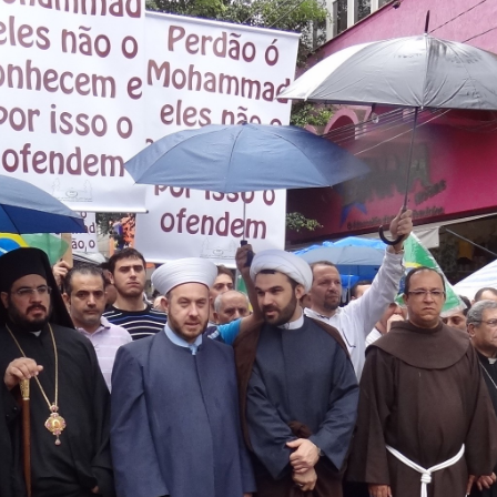
NOTÍCIAS
ssein (A.S.)
3 DE JULHO DE 2014
 Diante da data em que
Centro Islâmico no Bra
lmanos, o Imam Ali Ibn Al-
Relações Exteriores da
or “Zein Al-Ábidin” (Formosura
Na noite da quinta-feira, 03 de 
sede, em São Paulo, o ex-minist
do Irã, Sr. Kamal Kharrazi, que 