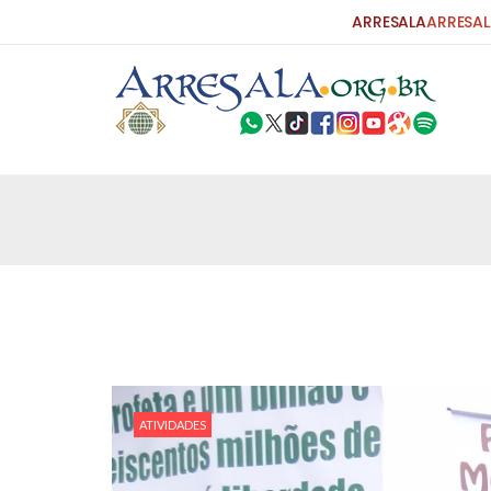
ARRESALA
ARRESAL
25 DE SETEMBRO DE 2010
Carta do Bispo da Flórida ao Pres
Por: Robert Bowan Tradução: Ahmed Ismail (Env
da Igreja Católica, tenente-coronel ex-combaten
verdade ao povo, sr. Presidente, sobre o terrori
terrorismo não
25 DE SETEMBRO DE 2010
As Sementes da Miséria e do Terr
Por: Ahmad Dallal Tradução: Ahmad Ismail Ainda
ATIVIDADES
morte e destruição que abalaram Nova York em 
ter entrado numa guerra cultural e religiosa de 