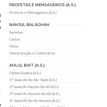
PROFETAS E MENSAGEIROS (A.S.)
Profetas e Mensageiros (A.S.)
)
e
NAHJUL BALAGHAH
a
Sermões
Cartas
Ditos
Interpretação e Comentários
AHLUL BAIT (A.S.)
Fátima Azahra (A.S.)
1° Imam Ali Ibn Abi Táleb (A.S.)
2° Imam Al-Hassan Ibn Ali (A.S.)
3° Imam Al-Hussein Ibn Ali (A.S.)
4° Imam Ali Ibn Al-Hussein (A.S.)
o