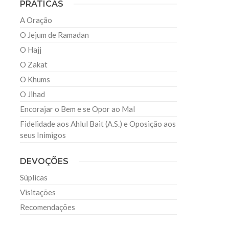
PRATICAS
A Oração
O Jejum de Ramadan
O Hajj
O Zakat
O Khums
O Jihad
Encorajar o Bem e se Opor ao Mal
Fidelidade aos Ahlul Bait (A.S.) e Oposição aos
seus Inimigos
DEVOÇÕES
Súplicas
Visitações
Recomendações