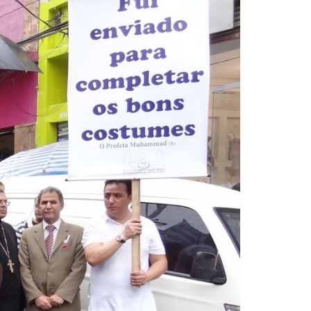
sil recebe o ex-ministro das
 República Islâmica do Irã
Abril, o Centro Islâmico no Brasil recebeu em sua
ro das Relações Exteriores da República Islâmica
encontra-se visitando