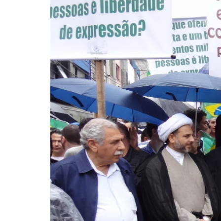
10 DE NOVEMBRO DE 2013
Falecimento do Imam Ali Ibn Al-Hu
Em nome de Deus, o Clemente, o Misericordioso!
relembramos o martírio do quarto Imam dos muçu
Hussein Ibn Ali Ibn Abi Táleb (A.S.), conhecido p